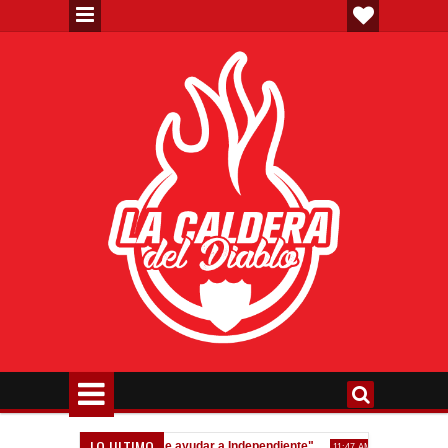
LO ULTIMO
Gaudio: "Siempre quise ayudar a Independiente"
Homenaje a Jorge 
11:47 AM