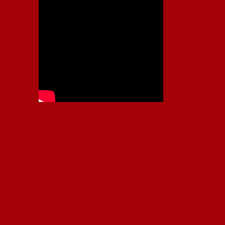
Independiente, CAI, IFC, Independiente Football Club,
Rey de Copas, Rojo, Avellaneda, Fútbol argentino,
Capital Nacional del Fútbol, Todo Rojo, Liga
Profesional de Fútbol, Asociación Argentina de Fútbol,
AFA, Football, hooligans, hinchas, hinchada de fútbol,
Rojo mi buen amigo, Bochini, Libertadores de
América, Ricardo Enrique Bochini, La Caldera del
Diablo, lacalderadeldiablo, Club Atlético
Independiente, Copa Libertadores, Copa
Sudamericana, Soy del Rojo, #TodoRojo, YouTube,
Videos,