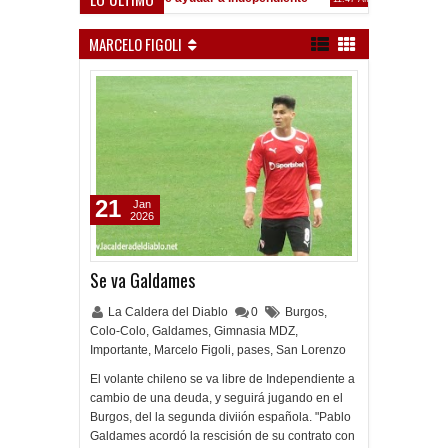
Inferiores: Muy mala jornada ante San Lorenzo
Convocados ante el 
9:17 PM
MARCELO FIGOLI
21
Jan
2026
Se va Galdames
La Caldera del Diablo
0
Burgos
,
Colo-Colo
,
Galdames
,
Gimnasia MDZ
,
Importante
,
Marcelo Figoli
,
pases
,
San Lorenzo
El volante chileno se va libre de Independiente a
cambio de una deuda, y seguirá jugando en el
Burgos, del la segunda diviión española. "Pablo
Galdames acordó la rescisión de su contrato con