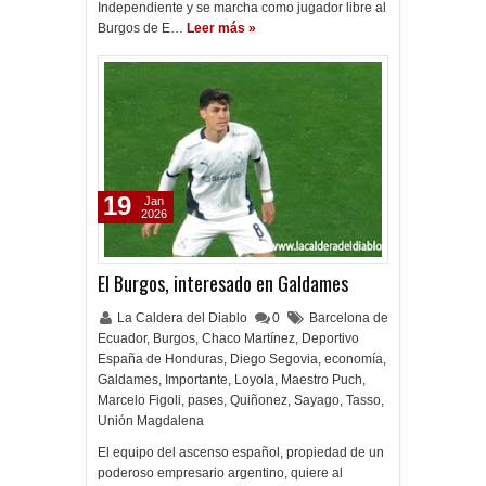
Independiente y se marcha como jugador libre al
Burgos de E…
Leer más »
19
Jan
2026
El Burgos, interesado en Galdames
La Caldera del Diablo
0
Barcelona de
Ecuador
,
Burgos
,
Chaco Martínez
,
Deportivo
España de Honduras
,
Diego Segovia
,
economía
,
Galdames
,
Importante
,
Loyola
,
Maestro Puch
,
Marcelo Figoli
,
pases
,
Quiñonez
,
Sayago
,
Tasso
,
Unión Magdalena
El equipo del ascenso español, propiedad de un
poderoso empresario argentino, quiere al