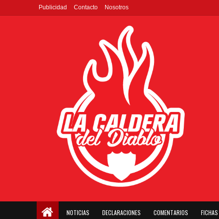
Publicidad
Contacto
Nosotros
NOTICIAS
DECLARACIONES
COMENTARIOS
FICHAS