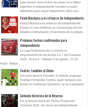
Este viernes cerró el libro de pases en el fútbol
argentino e Independiente inscribió a cuatro
futbolistas para seguir negociando. Ellos son...
Firmó Machuca y es refuerzo de Independiente
Imanol Machuca es refuerzo de Independiente.
Desde el Club emitieron un comunicado con los
detalles contractuales y financieros de la adquis...
Próximas fechas confirmadas para
Independiente
La Liga Profesional dio a conocer la
programacion de las fechas 4 a 7 del Clausura
2026. Fecha 4 - Sábado 8 de agosto - 21.30
horas Indepe...
Cedrés, también al Globo
Así como Ignacio Pussetto, el volante uruguayo
Rodrigo Fernández Cedres, quien tampoco era
tenido en cuenta por Quinteros, se va a préstamo
...
Goleada histórica de la Reserva
Por la tercera fecha del Torneo Proyección
Clausura 2026, los chicos de Independiente