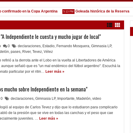
firmado en la Copa Argentina
Goleada histórica de la Reserva
5:13 PM
1:52
"A Independiente le cuesta y mucho jugar de local"
lo
0
declaraciones
,
Estadio
,
Fernando Mosquera
,
Gimnasia LP
,
delón
,
pases
,
River
,
Tevez
,
Vélez
e refirió a la derrota ante el Lobo en la vuelta al Libertadores de América
 aunque señaló que es "un mal endémico del fútbol argentino". Escuchá la
nato particular por el ritm…
Leer más »
os mucho sobre Independiente en la semana"
0
declaraciones
,
Gimnasia LP
,
Importante
,
Madelón
,
video
logió al equipo de Carlos Tevez y dijo que lo estudiaron para complicarlo
bló de la presión que se vive en todas las canchas y el peso que cae
ecialmente juveniles. …
Leer más »