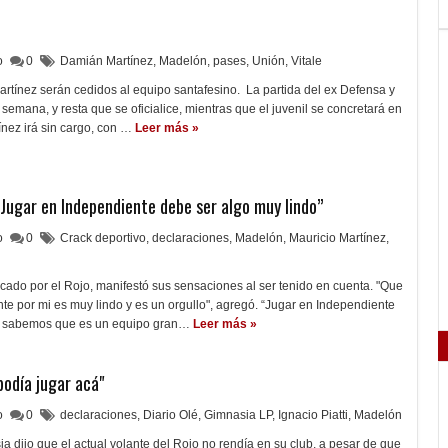
lo
0
Damián Martínez
,
Madelón
,
pases
,
Unión
,
Vitale
artínez serán cedidos al equipo santafesino. La partida del ex Defensa y
de semana, y resta que se oficialice, mientras que el juvenil se concretará en
ínez irá sin cargo, con …
Leer más »
“Jugar en Independiente debe ser algo muy lindo”
lo
0
Crack deportivo
,
declaraciones
,
Madelón
,
Mauricio Martínez
,
cado por el Rojo, manifestó sus sensaciones al ser tenido en cuenta. "Que
e por mi es muy lindo y es un orgullo", agregó. “Jugar en Independiente
o, sabemos que es un equipo gran…
Leer más »
podía jugar acá"
lo
0
declaraciones
,
Diario Olé
,
Gimnasia LP
,
Ignacio Piatti
,
Madelón
a dijo que el actual volante del Rojo no rendía en su club, a pesar de que