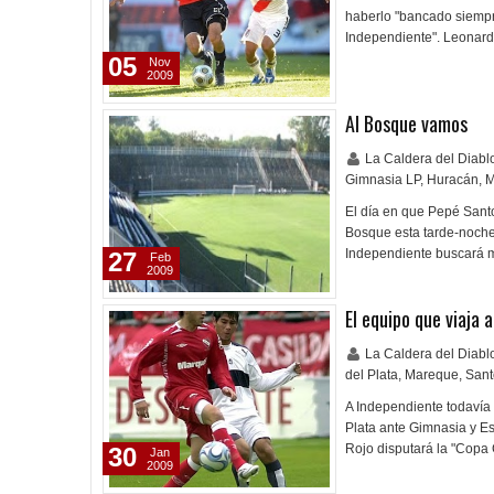
haberlo "bancado siempr
Independiente". Leonard
05
Nov
2009
Al Bosque vamos
La Caldera del Diab
Gimnasia LP
,
Huracán
,
M
El día en que Pepé Santo
Bosque esta tarde-noche
Independiente buscará m
27
Feb
2009
El equipo que viaja 
La Caldera del Diab
del Plata
,
Mareque
,
Sant
A Independiente todavía
Plata ante Gimnasia y Esg
Rojo disputará la "Copa
30
Jan
2009