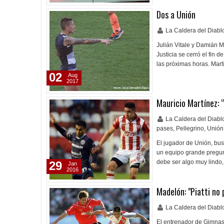
Dos a Unión
La Caldera del Diab
Julián Vitale y Damián M
Justicia se cerró el fin 
las próximas horas. Mart
02
Aug
2017
Mauricio Martínez: 
La Caldera del Diab
pases
,
Pellegrino
,
Unión
El jugador de Unión, bus
un equipo grande pregunt
debe ser algo muy lind
29
Jan
2016
Madelón: "Piatti no 
La Caldera del Diab
El entrenador de Gimnasi