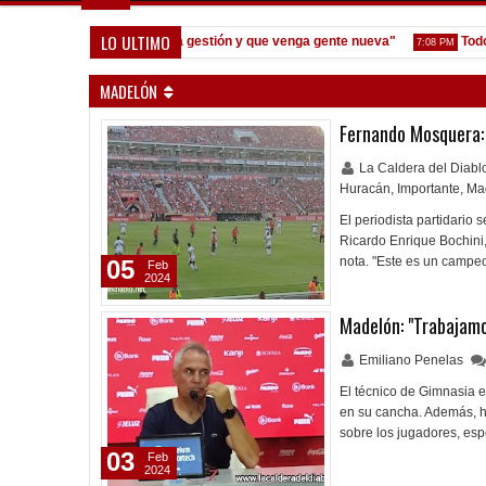
LO ULTIMO
eoane: "Prefiero dejar la gestión y que venga gente nueva"
Todo con
7:08 PM
MADELÓN
Fernando Mosquera: 
La Caldera del Diab
Huracán
,
Importante
,
Ma
El periodista partidario s
Ricardo Enrique Bochini,
nota. "Este es un campeo
05
Feb
2024
Madelón: "Trabajam
Emiliano Penelas
El técnico de Gimnasia e
en su cancha. Además, ha
sobre los jugadores, esp
03
Feb
2024