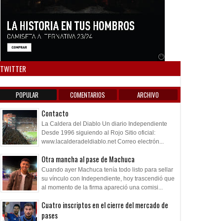
Anuncio SOICOS
TWITTER
POPULAR
COMENTARIOS
ARCHIVO
Contacto
La Caldera del Diablo Un diario Independiente
Desde 1996 siguiendo al Rojo Sitio oficial:
www.lacalderadeldiablo.net Correo electrón...
Otra mancha al pase de Machuca
Cuando ayer Machuca tenía todo listo para sellar
su vínculo con Independiente, hoy trascendió que
al momento de la firma apareció una comisi...
Cuatro inscriptos en el cierre del mercado de
pases