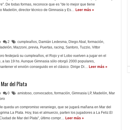
e". De todas formas, reconoce que es "de lo mejor que tiene
o Madelón, director técnico de Gimnasia y Es…
Leer más »
lo
2
cumpleaños
,
Damián Ledesma
,
Diego Abal
,
formación
,
adelón
,
Mazzoni
,
previa
,
Puertas
,
racing
,
Santoro
,
Tuzzio
,
Vittor
ro festejará su cumpleaños, el Rojo y el Lobo vuelven a jugar en el
, a las 19 hs. Aunque Gimnasia sólo otorgó 2000 populares,
antener el envión conseguido en el clásico. Dirige Di…
Leer más »
a Mar del Plata
lo
0
amistoso
,
convocados
,
formación
,
Gimnasia LP
,
Madelón
,
Mar
oro
 le queda un compromiso veraniego, que se jugará mañana en Mar del
rima La Plata. Hoy, tras el almuerzo, parten los jugadores a La Feliz.El
 Ciudad de Mar del Plata", último compr…
Leer más »