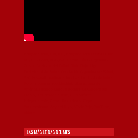
Independiente, CAI, IFC, Independiente Football Club,
Rey de Copas, Rojo, Avellaneda, Fútbol argentino,
Capital Nacional del Fútbol, Todo Rojo, Liga
Profesional de Fútbol, Asociación Argentina de Fútbol,
AFA, Football, hooligans, hinchas, hinchada de fútbol,
Rojo mi buen amigo, Bochini, Libertadores de
América, Ricardo Enrique Bochini, La Caldera del
Diablo, lacalderadeldiablo, Club Atlético
Independiente, Copa Libertadores, Copa
Sudamericana, Soy del Rojo, #TodoRojo, YouTube,
Videos,
LAS MÁS LEÍDAS DEL MES