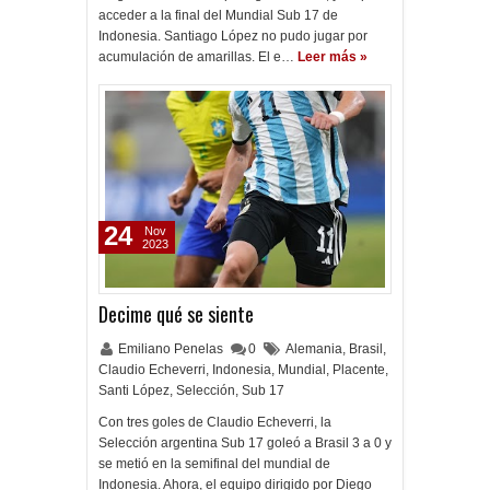
acceder a la final del Mundial Sub 17 de
Indonesia. Santiago López no pudo jugar por
acumulación de amarillas. El e…
Leer más »
24
Nov
2023
Decime qué se siente
Emiliano Penelas
0
Alemania
,
Brasil
,
Claudio Echeverri
,
Indonesia
,
Mundial
,
Placente
,
Santi López
,
Selección
,
Sub 17
Con tres goles de Claudio Echeverri, la
Selección argentina Sub 17 goleó a Brasil 3 a 0 y
se metió en la semifinal del mundial de
Indonesia. Ahora, el equipo dirigido por Diego