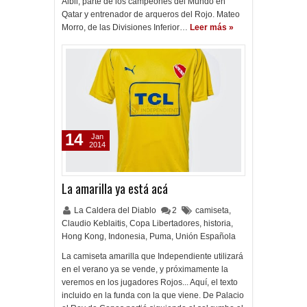
Albil, parte de los campeones del Mundo en
Qatar y entrenador de arqueros del Rojo. Mateo
Morro, de las Divisiones Inferior…
Leer más »
14
Jan
2014
La amarilla ya está acá
La Caldera del Diablo
2
camiseta
,
Claudio Keblaitis
,
Copa Libertadores
,
historia
,
Hong Kong
,
Indonesia
,
Puma
,
Unión Española
La camiseta amarilla que Independiente utilizará
en el verano ya se vende, y próximamente la
veremos en los jugadores Rojos... Aquí, el texto
incluido en la funda con la que viene. De Palacio