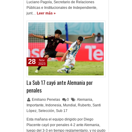
Luciano Pagola, Secretario de Relaciones
Públicas e Institucionales de Independiente,
junt…
Leer más »
28
Nov
2023
La Sub 17 cayó ante Alemania por
penales
Emiliano Penelas
0
Alemania
,
Importante
,
Indonesia
,
Mundial
,
Ruberto
,
Santi
López
,
Selección
,
Sub 17
Esta mañana el equipo dirigido por Diego
Placente cayó por penales 4-2 ante Alemania,
luego del 3-3 en tiempo reglamentario, y no pudo