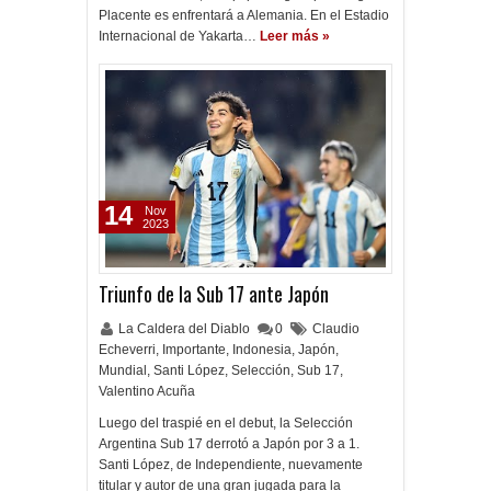
Placente es enfrentará a Alemania. En el Estadio
Internacional de Yakarta…
Leer más »
14
Nov
2023
Triunfo de la Sub 17 ante Japón
La Caldera del Diablo
0
Claudio
Echeverri
,
Importante
,
Indonesia
,
Japón
,
Mundial
,
Santi López
,
Selección
,
Sub 17
,
Valentino Acuña
Luego del traspié en el debut, la Selección
Argentina Sub 17 derrotó a Japón por 3 a 1.
Santi López, de Independiente, nuevamente
titular y autor de una gran jugada para la