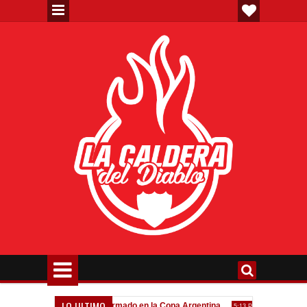
LO ULTIMO
va"
Todo confirmado en la Copa Argentina
Goleada históric
7:08 PM
5:13 PM