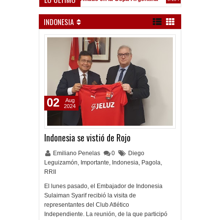
Frenó en Liniers
39 PM
INDONESIA
02
Aug
2024
Indonesia se vistió de Rojo
Emiliano Penelas
0
Diego
Leguizamón
,
Importante
,
Indonesia
,
Pagola
,
RRII
El lunes pasado, el Embajador de Indonesia
Sulaiman Syarif recibió la visita de
representantes del Club Atlético
Independiente. La reunión, de la que participó