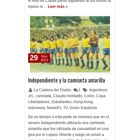
el Rey de Copas partió siguiendo al sol rumbo al
lejano or…
Leer más »
29
Nov
2013
Independiente y la camiseta amarilla
La Caldera del Diablo
1
Argentinos
Jrs.
,
camiseta
,
Claudio Keblaitis
,
Colón
,
Copa
Libertadores
,
Estudiantes
,
Hong Kong
,
Indonesia
,
Newell's
,
TV
,
Unión Española
De un tiempo a esta parte se rumorea que en el
verano Independiente utilizaría una camiseta
amarilla que fue utilizada de casualidad en una
gira por el Lejano Oriente y luego se volvió a