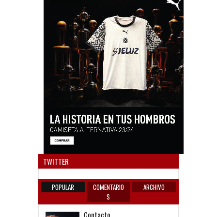
Anun
TWITTER
POPULAR
COMENTARIO
ARCHIVO
S
Contacto