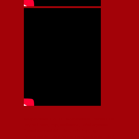
Independiente, CAI, IFC, Independiente Football Club,
Rey de Copas, Rojo, Avellaneda, Fútbol argentino,
Capital Nacional del Fútbol, Todo Rojo, Liga
Profesional de Fútbol, Asociación Argentina de Fútbol,