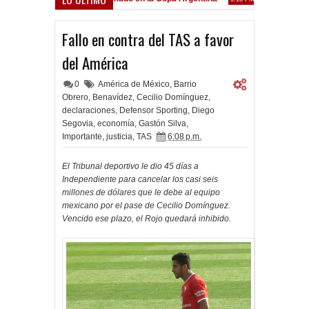
Frenó en Liniers
9 PM
Fallo en contra del TAS a favor
del América
0
América de México
,
Barrio
Obrero
,
Benavídez
,
Cecilio Domínguez
,
declaraciones
,
Defensor Sporting
,
Diego
Segovia
,
economía
,
Gastón Silva
,
Importante
,
justicia
,
TAS
6:08 p.m.
El Tribunal deportivo le dio 45 días a
Independiente para cancelar los casi seis
millones de dólares que le debe al equipo
mexicano por el pase de Cecilio Domínguez.
Vencido ese plazo, el Rojo quedará inhibido.