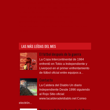
AFA, Football, hooligans, hinchas, hinchada de fútbol,
Rojo mi buen amigo, Bochini, Libertadores de
América, Ricardo Enrique Bochini, La Caldera del
Diablo, lacalderadeldiablo, Club Atlético
Independiente, Copa Libertadores, Copa
Sudamericana, Soy del Rojo, #TodoRojo, YouTube,
Videos,
LAS MÁS LEÍDAS DEL MES
El fútbol después de la guerra
La Copa Intercontinental de 1984
enfrentó en Tokio a Independiente y
Liverpool en el primer enfrentamiento
de fútbol oficial entre equipos a...
Contacto
La Caldera del Diablo Un diario
Independiente Desde 1996 siguiendo
al Rojo Sitio oficial:
www.lacalderadeldiablo.net Correo
electrón...