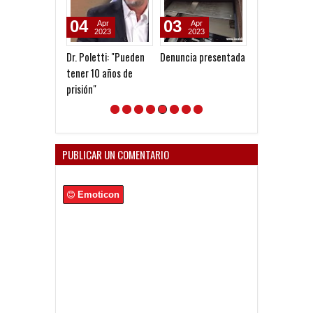
04
03
25
Apr
Apr
Jan
2023
2023
2023
Dr. Poletti: "Pueden
Denuncia presentada
Llegó la inhibic
tener 10 años de
América
prisión"
PUBLICAR UN COMENTARIO
Emoticon