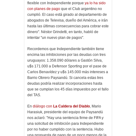
flexible con Independiente porque
ya lo ha sido
con planes de pago
que el Club argentino no
cumplió. El caso está girado al departamento de
abogados de Televisa, dueño del América, e irán
hasta las últimas consecuencias para cobrar este
dinero". Néstor Grindetti, en tanto, habló de
intentar "un nuevo plan de pagos".
Recordemos que Independiente también tiene
encima las inhibiciones por las deudas con tres
uruguayos: 1.358.090 dólares a Gastón Silva,
u$s 171.000 a Defensor Sporting por el pase de
Carlos Benavídez y u$s 145.000 más intereses a
Barrio Obrero Paysandú. Si cancela estas tres
deudas podría realizar incorporaciones hasta
que se cumplan los 45 días impuestos por el fallo
del TAS.
En
diálogo con
La Caldera del Diablo
, Mario
Harasiuk, presidente del equipo de Paysandú
nos aclaró: "Hay una sentencia firme de FIFA y
una solicitud de inhibición para Independiente
por no haber cumplido con la sentencia. Hubo
una propuesta de pago de un poco menos de la