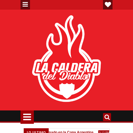
LO ULTIMO
a"
Todo confirmado en la Copa Argentina
Goleada histórica
7:08 PM
5:13 PM