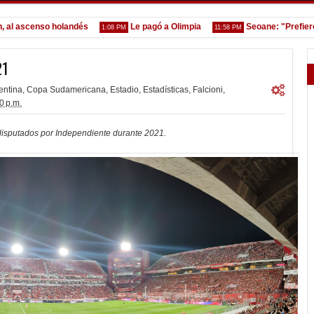
nso holandés
Le pagó a Olimpia
Seoane: "Prefiero dejar l
1:08 PM
11:58 PM
21
entina
,
Copa Sudamericana
,
Estadio
,
Estadísticas
,
Falcioni
,
0 p.m.
s disputados por Independiente durante 2021.