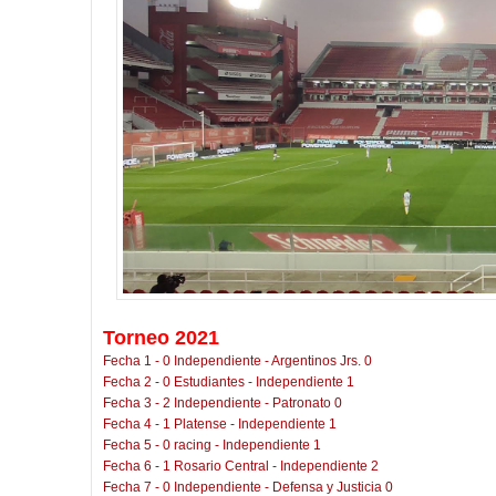
Torneo 2021
Fecha 1 - 0 Independiente - Argentinos Jrs. 0
Fecha 2 - 0 Estudiantes - Independiente 1
Fecha 3 - 2 Independiente - Patronato 0
Fecha 4 - 1 Platense - Independiente 1
Fecha 5 - 0 racing - Independiente 1
Fecha 6 - 1 Rosario Central - Independiente 2
Fecha 7 - 0 Independiente - Defensa y Justicia 0