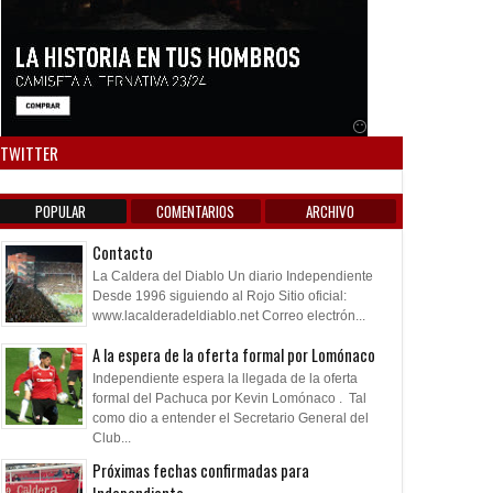
Anuncio SOICOS
TWITTER
POPULAR
COMENTARIOS
ARCHIVO
Contacto
La Caldera del Diablo Un diario Independiente
Desde 1996 siguiendo al Rojo Sitio oficial:
www.lacalderadeldiablo.net Correo electrón...
A la espera de la oferta formal por Lomónaco
Independiente espera la llegada de la oferta
formal del Pachuca por Kevin Lomónaco . Tal
como dio a entender el Secretario General del
Club...
Próximas fechas confirmadas para