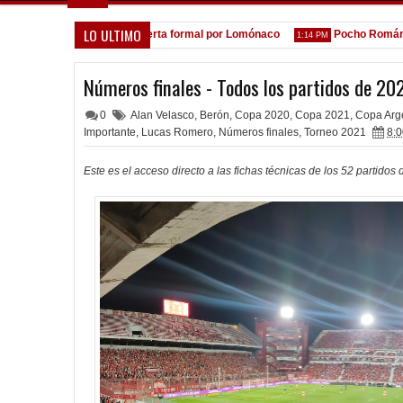
LO ULTIMO
A la espera de la oferta formal por Lomónaco
Pocho Román, al asce
1:14 PM
Números finales - Todos los partidos de 20
0
Alan Velasco
,
Berón
,
Copa 2020
,
Copa 2021
,
Copa Arg
Importante
,
Lucas Romero
,
Números finales
,
Torneo 2021
8:0
Este es el acceso directo a las fichas técnicas de los 52 partido