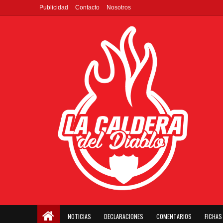
Publicidad
Contacto
Nosotros
NOTICIAS
DECLARACIONES
COMENTARIOS
FICHAS