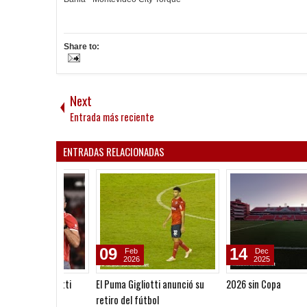
Share to:
Next
Entrada más reciente
ENTRADAS RELACIONADAS
09
14
Feb
Dec
2026
2025
El Puma Gigliotti anunció su
2026 sin Copa
retiro del fútbol