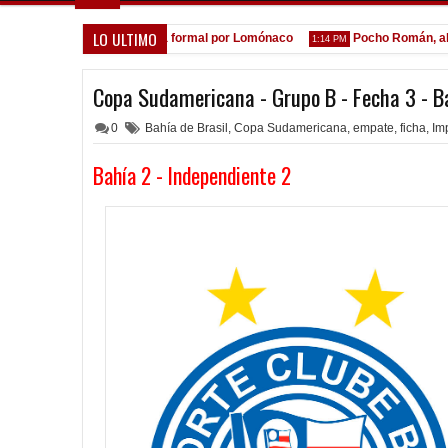
LO ULTIMO
A la espera de la oferta formal por Lomónaco
Pocho Román, al asc
M
1:14 PM
Copa Sudamericana - Grupo B - Fecha 3 - B
0
Bahía de Brasil
,
Copa Sudamericana
,
empate
,
ficha
,
Im
Bahía 2 - Independiente 2