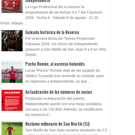
Independiente
La Liga Profesional dio a conocer la
programacion de las fechas 4 a 7 del Clausura
2026. Fecha 4 - Sábado 8 de agosto - 21.30
horas Indepe...
Goleada histórica de la Reserva
Por la tercera fecha del Torneo Proyección
Clausura 2026, los chicos de Independiente
golearon a San Martín de San Juan 9 a 0 en Villa
Domín...
Pocho Román, al ascenso holandés
Lucas "Pocho" Román dejó de ser jugador de
Atlético Tucumán tras rescindir su contrato, pero
no regresará a Independiente, ya que ...
Actualización de los números de socios
Finalizada la depuración del padrón,
Independiente quedó con una masa societaria
cercana a las 130.600. Además, se modificaron
11
05
Jul
May
Mar
2026
2026
2026
los números d...
Reclamo millonario de San Martín (SJ)
o Parra: "Independiente
Otro fracaso dirigencial
Cambios en la clas
San Martín de San Juan reclama alrededor de 2.5
 antes y un después en
las Copas