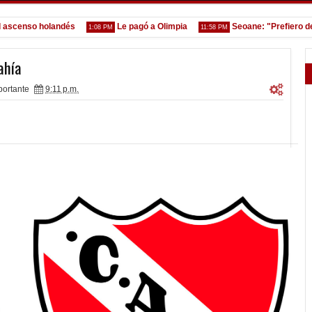
enso holandés
Le pagó a Olimpia
Seoane: "Prefiero dejar 
1:08 PM
11:58 PM
ahía
portante
9:11 p.m.