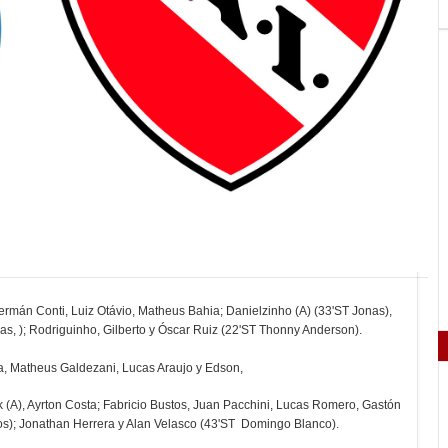
rmán Conti, Luiz Otávio, Matheus Bahia; Danielzinho (A) (33'ST Jonas),
s, ); Rodriguinho, Gilberto y Óscar Ruiz (22'ST Thonny Anderson).
a, Matheus Galdezani, Lucas Araujo y Edson,
k (A), Ayrton Costa; Fabricio Bustos, Juan Pacchini, Lucas Romero, Gastón
ios); Jonathan Herrera y Alan Velasco (43'ST Domingo Blanco).