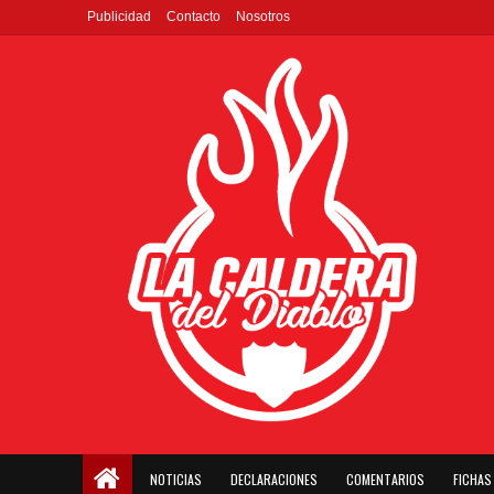
Publicidad
Contacto
Nosotros
NOTICIAS
DECLARACIONES
COMENTARIOS
FICHAS