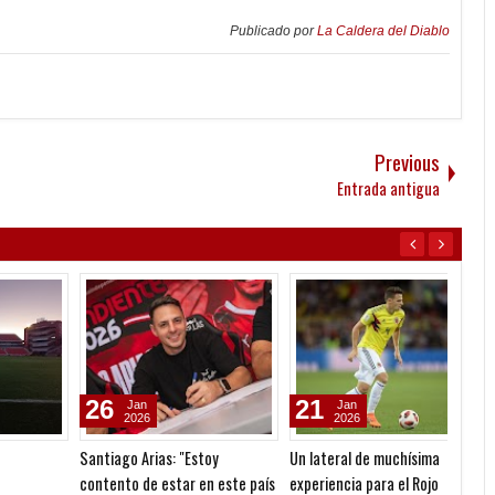
Publicado por
La Caldera del Diablo
Previous
Entrada antigua
26
21
28
Jan
Jan
2026
2026
Santiago Arias: "Estoy
Un lateral de muchísima
Facund
contento de estar en este país
experiencia para el Rojo
fue un