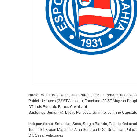
Bahía
: Matheus Teixeira; Nino Paraíba (12'PT Renan Guedes), Ge
Patrick de Lucca (33'ST Alesson), Thaciano (33'ST Maycon Dougla
DT: Luis Eduardo Barros Cavalcanti
Suplentes: Júnior (A), Lucas Fonseca, Juninho, Juninho Capixab
Independiente
: Sebastian Sosa; Sergio Barreto, Patricio Ostachu
Togni (ST Braian Martínez), Alan Soñora (42'ST Sebastián Palac
DT: César Velázquez