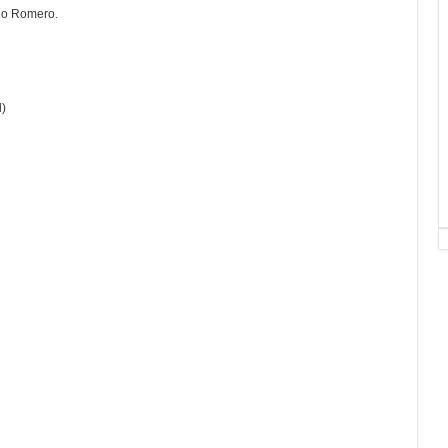
io Romero.
l)