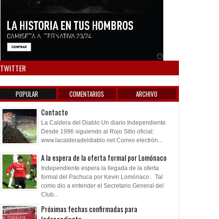
Anuncio SOICOS
TWITTER
POPULAR
COMENTARIOS
ARCHIVO
Contacto
La Caldera del Diablo Un diario Independiente
Desde 1996 siguiendo al Rojo Sitio oficial:
www.lacalderadeldiablo.net Correo electrón...
A la espera de la oferta formal por Lomónaco
Independiente espera la llegada de la oferta
formal del Pachuca por Kevin Lomónaco . Tal
como dio a entender el Secretario General del
Club...
Próximas fechas confirmadas para