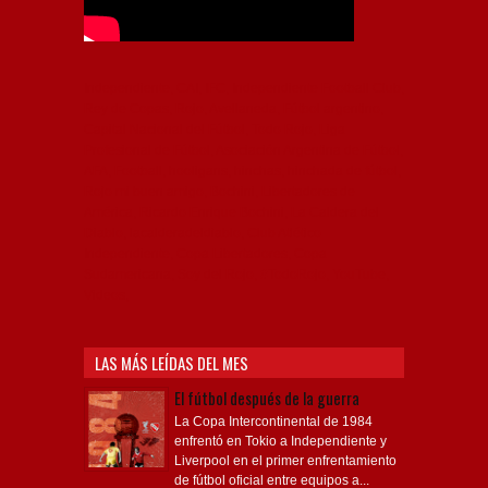
Independiente, CAI, IFC, Independiente Football Club,
Rey de Copas, Rojo, Avellaneda, Fútbol argentino,
Capital Nacional del Fútbol, Todo Rojo, Liga
Profesional de Fútbol, Asociación Argentina de Fútbol,
AFA, Football, hooligans, hinchas, hinchada de fútbol,
Rojo mi buen amigo, Bochini, Libertadores de
América, Ricardo Enrique Bochini, La Caldera del
Diablo, lacalderadeldiablo, Club Atlético
Independiente, Copa Libertadores, Copa
Sudamericana, Soy del Rojo, #TodoRojo, YouTube,
Videos,
LAS MÁS LEÍDAS DEL MES
El fútbol después de la guerra
La Copa Intercontinental de 1984
enfrentó en Tokio a Independiente y
Liverpool en el primer enfrentamiento
de fútbol oficial entre equipos a...