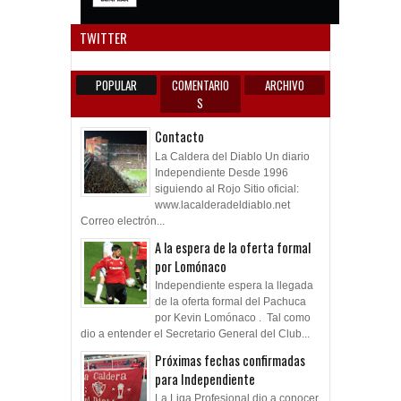
Anun
TWITTER
POPULAR
COMENTARIO
ARCHIVO
S
Contacto
La Caldera del Diablo Un diario
Independiente Desde 1996
siguiendo al Rojo Sitio oficial:
www.lacalderadeldiablo.net
Correo electrón...
A la espera de la oferta formal
por Lomónaco
Independiente espera la llegada
de la oferta formal del Pachuca
por Kevin Lomónaco . Tal como
dio a entender el Secretario General del Club...
Próximas fechas confirmadas
para Independiente
La Liga Profesional dio a conocer