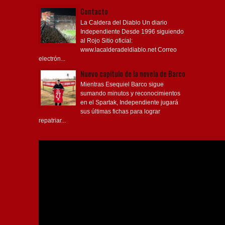
Contacto
La Caldera del Diablo Un diario
Independiente Desde 1996 siguiendo
al Rojo Sitio oficial:
www.lacalderadeldiablo.net Correo
electrón...
Nuevo capítulo de la novela de Barco
Mientras Esequiel Barco sigue
sumando minutos y reconocimientos
en el Spartak, Independiente jugará
sus últimas fichas para lograr
repatriar...