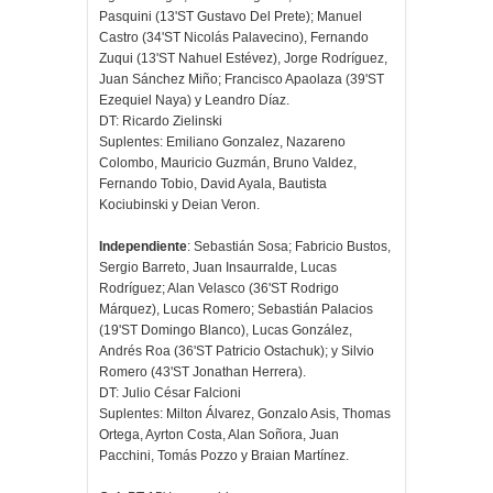
Pasquini (13'ST Gustavo Del Prete); Manuel
Castro (34'ST Nicolás Palavecino), Fernando
Zuqui (13'ST Nahuel Estévez), Jorge Rodríguez,
Juan Sánchez Miño; Francisco Apaolaza (39'ST
Ezequiel Naya) y Leandro Díaz.
DT: Ricardo Zielinski
Suplentes: Emiliano Gonzalez, Nazareno
Colombo, Mauricio Guzmán, Bruno Valdez,
Fernando Tobio, David Ayala, Bautista
Kociubinski y Deian Veron.
Independiente
: Sebastián Sosa; Fabricio Bustos,
Sergio Barreto, Juan Insaurralde, Lucas
Rodríguez; Alan Velasco (36'ST Rodrigo
Márquez), Lucas Romero; Sebastián Palacios
(19'ST Domingo Blanco), Lucas González,
Andrés Roa (36'ST Patricio Ostachuk); y Silvio
Romero (43'ST Jonathan Herrera).
DT: Julio César Falcioni
Suplentes: Milton Álvarez, Gonzalo Asis, Thomas
Ortega, Ayrton Costa, Alan Soñora, Juan
Pacchini, Tomás Pozzo y Braian Martínez.