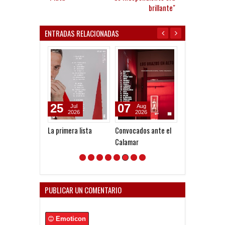
brillante"
ENTRADAS RELACIONADAS
25
07
07
Jul
Aug
Aug
2026
2026
2026
La primera lista
Convocados ante el
A la espera de 
Calamar
oferta formal 
Lomónaco
PUBLICAR UN COMENTARIO
Emoticon