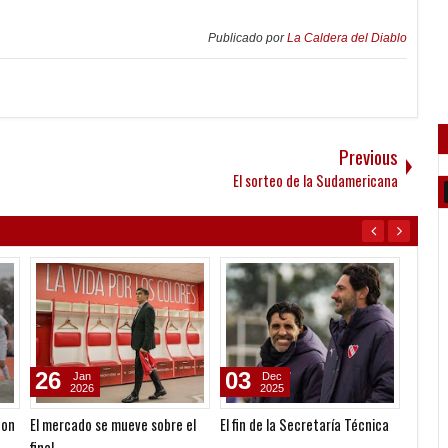
Publicado por
La Caldera del Diablo
Previous
El sorteo de la Sudamericana
26
03
09
Jan
Dec
2026
2025
con
El mercado se mueve sobre el
El fin de la Secretaría Técnica
Jornad
final
ante C