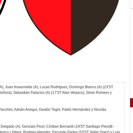
 (A), Juan Insaurralde (A), Lucas Rodríguez; Domingo Blanco (A) (23'ST
oñora); Sebastián Palacios (A) (17'ST Alan Velasco), Silvio Romero y
 Pacchini, Adrián Arregui, Gastón Togni, Pablo Hernández y Nicolás
lgado (A), Gonzalo Piovi; Cristian Bernardi (19'ST Santiago Pierotti -
derico Lértora, Rodrigo Aliendro; Facundo Farías (33'ST Yeiler Goez) y Luis