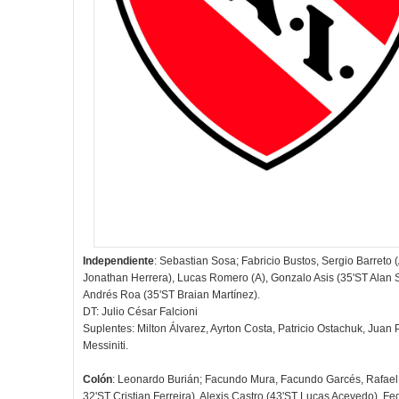
Independiente
: Sebastian Sosa; Fabricio Bustos, Sergio Barreto
Jonathan Herrera), Lucas Romero (A), Gonzalo Asis (35'ST Alan S
Andrés Roa (35'ST Braian Martínez).
DT: Julio César Falcioni
Suplentes: Milton Álvarez, Ayrton Costa, Patricio Ostachuk, Juan
Messiniti.
Colón
: Leonardo Burián; Facundo Mura, Facundo Garcés, Rafael De
32'ST Cristian Ferreira), Alexis Castro (43'ST Lucas Acevedo), Fe