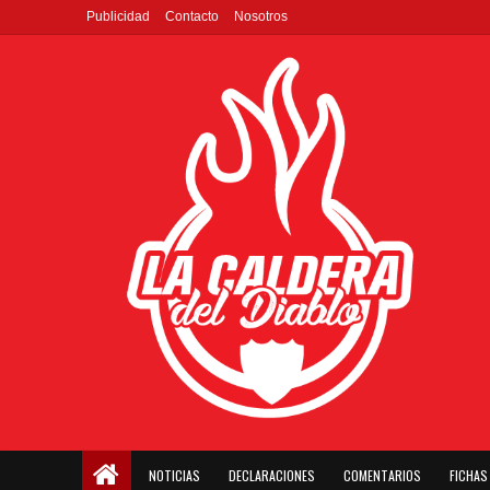
Publicidad
Contacto
Nosotros
NOTICIAS
DECLARACIONES
COMENTARIOS
FICHAS