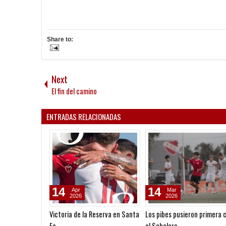
Share to:
Next
El fin del camino
ENTRADAS RELACIONADAS
14
14
Apr
Mar
2026
2026
Victoria de la Reserva en Santa
Los pibes pusieron primera 
Fe
el Sabalero