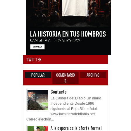
Anun
TWITTER
POPULAR
COMENTARIO
ARCHIVO
S
Contacto
La Caldera del Diablo Un diario
Independiente Desde 1996
siguiendo al Rojo Sitio oficial:
www.lacalderadeldiablo.net
Correo electrón...
A la espera de la oferta formal