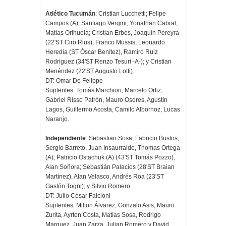
Atlético Tucumán
: Cristian Lucchetti; Felipe
Campos (A), Santiago Vergini, Yonathan Cabral,
Matías Orihuela; Cristian Erbes, Joaquín Pereyra
(22'ST Ciro Rius), Franco Mussis, Leonardo
Heredia (ST Óscar Benítez), Ramiro Ruiz
Rodriguez (34'ST Renzo Tesuri -A-); y Cristian
Menéndez (22'ST Augusto Lotti).
DT: Omar De Felippe
Suplentes: Tomás Marchiori, Marcelo Ortiz,
Gabriel Risso Patrón, Mauro Osores, Agustín
Lagos, Guillermo Acosta, Camilo Albornoz, Lucas
Naranjo.
Independiente
: Sebastian Sosa; Fabricio Bustos,
Sergio Barreto, Juan Insaurralde, Thomas Ortega
(A); Patricio Ostachuk (A) (43'ST Tomás Pozzo),
Alan Soñora; Sebastián Palacios (28'ST Braian
Martínez), Alan Velasco, Andrés Roa (23'ST
Gastón Togni); y Silvio Romero.
DT: Julio César Falcioni
Suplentes: Milton Álvarez, Gonzalo Asis, Mauro
Zurita, Ayrton Costa, Matías Sosa, Rodrigo
Marquez, Juan Zarza, Julian Romero y David