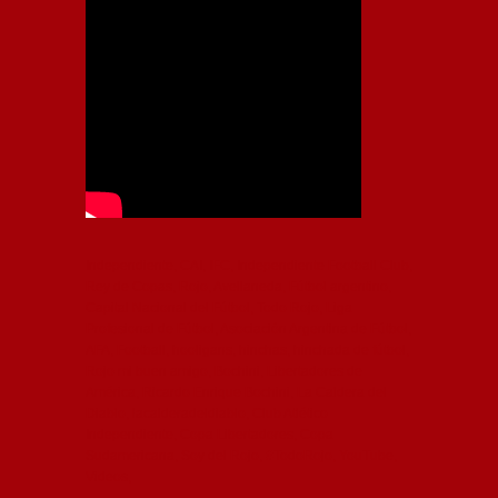
Independiente, CAI, IFC, Independiente Football Club,
Rey de Copas, Rojo, Avellaneda, Fútbol argentino,
Capital Nacional del Fútbol, Todo Rojo, Liga
Profesional de Fútbol, Asociación Argentina de Fútbol,
AFA, Football, hooligans, hinchas, hinchada de fútbol,
Rojo mi buen amigo, Bochini, Libertadores de
América, Ricardo Enrique Bochini, La Caldera del
Diablo, lacalderadeldiablo, Club Atlético
Independiente, Copa Libertadores, Copa
Sudamericana, Soy del Rojo, #TodoRojo, YouTube,
Videos,