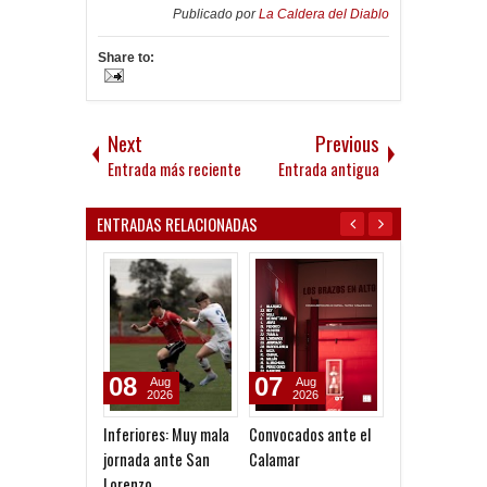
Publicado por
La Caldera del Diablo
Share to:
Next
Previous
Entrada más reciente
Entrada antigua
ENTRADAS RELACIONADAS
08
07
07
Aug
Aug
Aug
2026
2026
2026
Inferiores: Muy mala
Convocados ante el
A la espera de 
jornada ante San
Calamar
oferta formal 
Lorenzo
Lomónaco