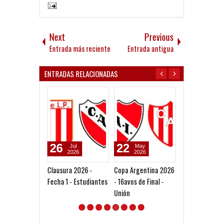
Next
Previous
Entrada más reciente
Entrada antigua
ENTRADAS RELACIONADAS
22
09
09
May
Aug
Aug
2026
2026
2026
Copa Argentina 2026
Gaudio: "Siempre
Homenaje a Jo
- 16avos de Final -
quise ayudar a
Messi
Unión
Independiente"