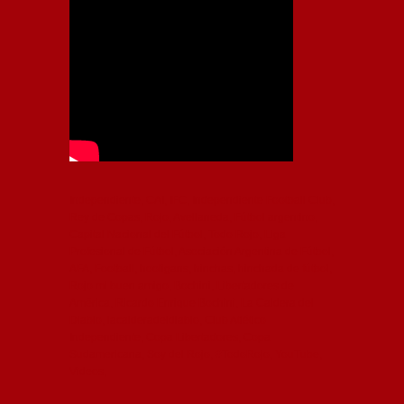
Independiente, CAI, IFC, Independiente Football Club,
Rey de Copas, Rojo, Avellaneda, Fútbol argentino,
Capital Nacional del Fútbol, Todo Rojo, Liga
Profesional de Fútbol, Asociación Argentina de Fútbol,
AFA, Football, hooligans, hinchas, hinchada de fútbol,
Rojo mi buen amigo, Bochini, Libertadores de
América, Ricardo Enrique Bochini, La Caldera del
Diablo, lacalderadeldiablo, Club Atlético
Independiente, Copa Libertadores, Copa
Sudamericana, Soy del Rojo, #TodoRojo, YouTube,
Videos,