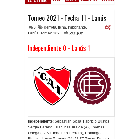
Convocados ante el Calamar
Torneo 2021 - Fecha 11 - Lanús
0
derrota
,
ficha
,
Importante
,
Lanús
,
Torneo 2021
6:00 p.m.
Independiente 0 - Lanús 1
Independiente
: Sebastian Sosa; Fabricio Bustos,
Sergio Barreto, Juan Insaurralde (A), Thomas
Ortega (17'ST Jonathan Herrera); Domingo
Blanco, Lucas Romero (A) (36'ST Tomás Pozzo),