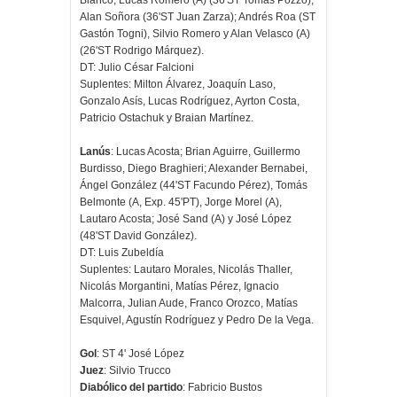
Alan Soñora (36'ST Juan Zarza); Andrés Roa (ST
Gastón Togni), Silvio Romero y Alan Velasco (A)
(26'ST Rodrigo Márquez).
DT: Julio César Falcioni
Suplentes: Milton Álvarez, Joaquín Laso,
Gonzalo Asís, Lucas Rodríguez, Ayrton Costa,
Patricio Ostachuk y Braian Martínez.
Lanús
: Lucas Acosta; Brian Aguirre, Guillermo
Burdisso, Diego Braghieri; Alexander Bernabei,
Ángel González (44'ST Facundo Pérez), Tomás
Belmonte (A, Exp. 45'PT), Jorge Morel (A),
Lautaro Acosta; José Sand (A) y José López
(48'ST David González).
DT: Luis Zubeldía
Suplentes: Lautaro Morales, Nicolás Thaller,
Nicolás Morgantini, Matías Pérez, Ignacio
Malcorra, Julian Aude, Franco Orozco, Matías
Esquivel, Agustín Rodríguez y Pedro De la Vega.
Gol
: ST 4' José López
Juez
: Silvio Trucco
Diabólico del partido
: Fabricio Bustos