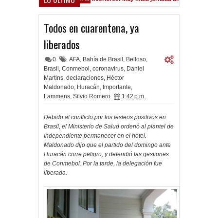
Todos en cuarentena, ya
liberados
0
AFA
,
Bahía de Brasil
,
Belloso
,
Brasil
,
Conmebol
,
coronavirus
,
Daniel
Martins
,
declaraciones
,
Héctor
Maldonado
,
Huracán
,
Importante
,
Lammens
,
Silvio Romero
1:42 p.m.
Debido al conflicto por los testeos positivos en
Brasil, el Ministerio de Salud ordenó al plantel de
Independiente permanecer en el hotel.
Maldonado dijo que el partido del domingo ante
Huracán corre peligro, y defendió las gestiones
de Conmebol. Por la tarde, la delegación fue
liberada.