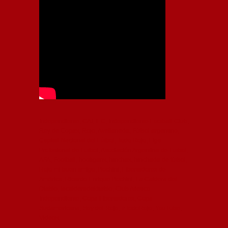
Independiente, CAI, IFC, Independiente Football Club,
Rey de Copas, Rojo, Avellaneda, Fútbol argentino,
Capital Nacional del Fútbol, Todo Rojo, Liga
Profesional de Fútbol, Asociación Argentina de Fútbol,
AFA, Football, hooligans, hinchas, hinchada de fútbol,
Rojo mi buen amigo, Bochini, Libertadores de
América, Ricardo Enrique Bochini, La Caldera del
Diablo, lacalderadeldiablo, Club Atlético
Independiente, Copa Libertadores, Copa
Sudamericana, Soy del Rojo, #TodoRojo, YouTube,
Videos,