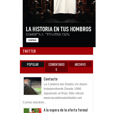
Anun
TWITTER
POPULAR
COMENTARIO
ARCHIVO
S
Contacto
La Caldera del Diablo Un diario
Independiente Desde 1996
siguiendo al Rojo Sitio oficial:
www.lacalderadeldiablo.net
Correo electrón...
A la espera de la oferta formal