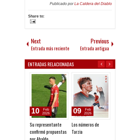
Publicado por
La Caldera del Diablo
Share to:
Next
Previous
Entrada más reciente
Entrada antigua
ENTRADAS RELACIONADAS
10
09
26
Feb
Feb
Jan
2026
2026
2026
Su representante
Los números de
Santiago Arias
confirmó propuestas
Tarzia
"Estoy conten
por Abaldo
estar en este 