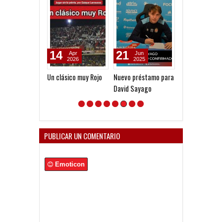
14
21
06
Apr
Jun
Jan
2026
2025
2025
Un clásico muy Rojo
Nuevo préstamo para
"El presidente
David Sayago
necesita la
conversión de 
clubes a SAD"
PUBLICAR UN COMENTARIO
Emoticon