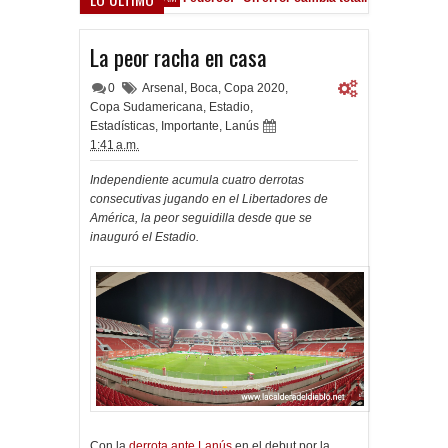
ocho Román, al ascenso holandés
La peor racha en casa
0
Arsenal
,
Boca
,
Copa 2020
,
Copa Sudamericana
,
Estadio
,
Estadísticas
,
Importante
,
Lanús
1:41 a.m.
Independiente acumula cuatro derrotas
consecutivas jugando en el Libertadores de
América, la peor seguidilla desde que se
inauguró el Estadio.
Con la
derrota ante Lanús
en el debut por la