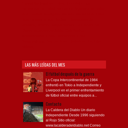
Capital Nacional del Fútbol, Todo Rojo, Liga
Profesional de Fútbol, Asociación Argentina de Fútbol,
AFA, Football, hooligans, hinchas, hinchada de fútbol,
Rojo mi buen amigo, Bochini, Libertadores de
América, Ricardo Enrique Bochini, La Caldera del
Diablo, lacalderadeldiablo, Club Atlético
Independiente, Copa Libertadores, Copa
Sudamericana, Soy del Rojo, #TodoRojo, YouTube,
Videos,
LAS MÁS LEÍDAS DEL MES
El fútbol después de la guerra
La Copa Intercontinental de 1984
enfrentó en Tokio a Independiente y
Liverpool en el primer enfrentamiento
de fútbol oficial entre equipos a...
Contacto
La Caldera del Diablo Un diario
Independiente Desde 1996 siguiendo
al Rojo Sitio oficial:
www.lacalderadeldiablo.net Correo