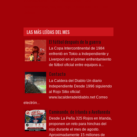
Independiente, Copa Libertadores, Copa
Sudamericana, Soy del Rojo, #TodoRojo, YouTube,
Videos,
LAS MÁS LEÍDAS DEL MES
El fútbol después de la guerra
La Copa Intercontinental de 1984
enfrentó en Tokio a Independiente y
Liverpool en el primer enfrentamiento
de fútbol oficial entre equipos a...
Contacto
La Caldera del Diablo Un diario
Independiente Desde 1996 siguiendo
al Rojo Sitio oficial:
www.lacalderadeldiablo.net Correo
electrón...
Caminando, de Irlanda a Avellaneda
Desde La Peña 325 Rojos en Irlanda,
proponen un reto para hinchas del
rojo durante el mes de agosto.
Aproximadamente 15 millones de