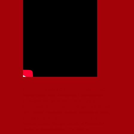
Independiente, CAI, IFC, Independiente Football Club,
Rey de Copas, Rojo, Avellaneda, Fútbol argentino,
Capital Nacional del Fútbol, Todo Rojo, Liga
Profesional de Fútbol, Asociación Argentina de Fútbol,
AFA, Football, hooligans, hinchas, hinchada de fútbol,
Rojo mi buen amigo, Bochini, Libertadores de
América, Ricardo Enrique Bochini, La Caldera del
Diablo, lacalderadeldiablo, Club Atlético