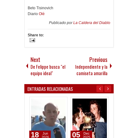
Beto Tisinovich
Diario
Olé
Publicado por
La Caldera del Diablo
Share to:
Next
Previous
De Felippe busca "el
Independiente y la
equipo ideal"
camiseta amarilla
ENTRADAS RELACIONADAS
18
05
28
Jun
Dec
Nov
2026
2025
2025