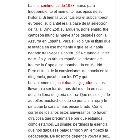
La
Intercontinental de 1973
marcó para
Independiente el momento más épico de su
historia. Si bien la Juventus era el subcampeón
europeo, su plantel era la base de la selección
de Italia. Dino Zoff, su arquero, por ejemplo, fue
campeón mundial nueve años después con la
Azzurra en España. Para el Rojo fue el título que
le faltaba en ese momento y que se le había
negado tres veces, una en 1964 cuando el Inter
de Milán y un árbitro español lo privaron de
traerse la Copa al ser bombeado en Madrid.
Pero el fruto de la convicciones que nacía en la
dirigencia, pasaba por los DT y que
brillantemente
ejecutaban los jugadores
, nos
llevaron a ser los dueños del mundo en esa
década llena de gloria eterna. Qué no se dijo de
aquellos muchachos que se ponían la roja y le
pintaban la cara al más encumbrado. Con el
correr de los años estos aniversarios no hacen
otra cosa que preguntarse por qué estamos
como estamos. Es simple: perdimos la esencia
que nos daba ese paladar rojo y ahí empezó la
decadencia. De nosotros depende volver a ser...