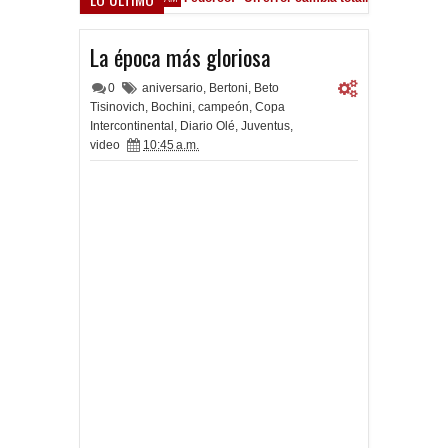
ocho Román, al ascenso holandés
La época más gloriosa
0
aniversario
,
Bertoni
,
Beto
Tisinovich
,
Bochini
,
campeón
,
Copa
Intercontinental
,
Diario Olé
,
Juventus
,
video
10:45 a.m.