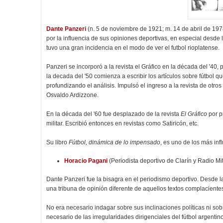
Dante Panzeri
(n. 5 de noviembre de 1921; m. 14 de abril de 197
por la influencia de sus opiniones deportivas, en especial desde 
tuvo una gran incidencia en el modo de ver el futbol rioplatense.
Panzeri se incorporó a la revista el Gráfico en la década del '40,
la decada del '50 comienza a escribir los artículos sobre fútbol q
profundizando el análisis. Impulsó el ingreso a la revista de otr
Osvaldo Ardizzone.
En la década del '60 fue desplazado de la revista
El Gráfico
por p
militar. Escribió entonces en revistas como Satiricón, etc.
Su libro
Fútbol, dinámica de lo impensado
, es uno de los más infl
Horacio Pagani
(Periodista deportivo de Clarín y Radio Mi
Dante Panzeri fue la bisagra en el periodismo deportivo. Desde las 
una tribuna de opinión diferente de aquellos textos complaciente
No era necesario indagar sobre sus inclinaciones políticas ni so
necesario de las irregularidades dirigenciales del fútbol argentin