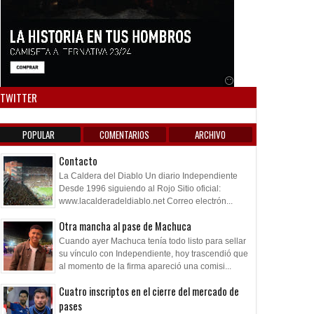
Anuncio SOICOS
TWITTER
POPULAR
COMENTARIOS
ARCHIVO
Contacto
La Caldera del Diablo Un diario Independiente
Desde 1996 siguiendo al Rojo Sitio oficial:
www.lacalderadeldiablo.net Correo electrón...
Otra mancha al pase de Machuca
Cuando ayer Machuca tenía todo listo para sellar
su vínculo con Independiente, hoy trascendió que
al momento de la firma apareció una comisi...
Cuatro inscriptos en el cierre del mercado de
pases