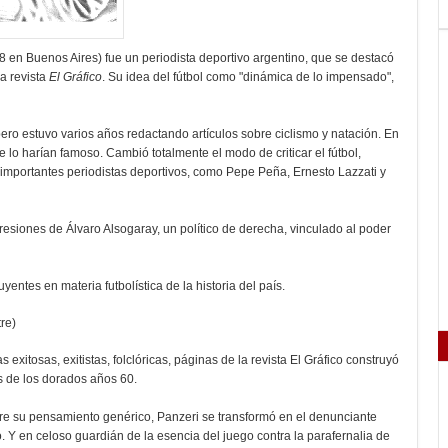
8 en Buenos Aires) fue un periodista deportivo argentino, que se destacó
la revista
El Gráfico
. Su idea del fútbol como "dinámica de lo impensado",
 pero estuvo varios años redactando artículos sobre ciclismo y natación. En
ue lo harían famoso. Cambió totalmente el modo de criticar el fútbol,
os importantes periodistas deportivos, como Pepe Peña, Ernesto Lazzati y
resiones de Álvaro Alsogaray, un político de derecha, vinculado al poder
uyentes en materia futbolística de la historia del país.
tre)
exitosas, exitistas, folclóricas, páginas de la revista El Gráfico construyó
s de los dorados años 60.
bre su pensamiento genérico, Panzeri se transformó en el denunciante
o. Y en celoso guardián de la esencia del juego contra la parafernalia de