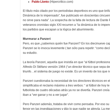
Pablo Llonto
(Hipercritico.com)
El título más citado por los periodistas deportivos es uno que bri
Dinámica de lo impensado”, fue publicado en doscientas cincuenta 
no sirve para nada”. La sospecha de la falta de lectura de Dante
veteranos cronistas siglo XXI recurren a “la dinámica de lo impen
los partidos que escapan a la lógica del aburrimiento.
Murmurar a Panzeri
Pero, es que ¿sabemos quién fue Panzeri? En los diecinueve capí
Panzeri se lo invoca levemente ( tan sólo para repetir: “como decí
su estudio.
La teoría Panzeri, aquella que insistía en que “al fútbol profesion
Alfredo Di Stéfano versión 1964 (“un director técnico que sepa d
triunfo…el sistema de juego no existe. Es un invento de los que 
Panzeri cuestionaba la necesidad de los directores técnicos en el
simplificaba el reclamo máximo a tres verbos: “ al fútbol de hoy le
futbolista de cuatro décadas atrás ya no se divertía. Panzeri cr
iban a “ver ganar y no a ver jugar”.
Pero Panzeri además, trataba de vivir como pensaba. Por eso su 
fervor en las investigaciones y dijo lo que nadie se atrevía. La m