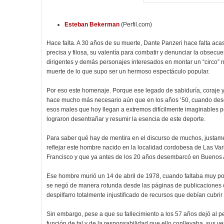
Esteban Bekerman
(Perfil.com)
Hace falta. A 30 años de su muerte, Dante Panzeri hace falta ac
precisa y filosa, su valentía para combatir y denunciar la obsecue
dirigentes y demás personajes interesados en montar un “circo” ne
muerte de lo que supo ser un hermoso espectáculo popular.
Por eso este homenaje. Porque ese legado de sabiduría, coraje y
hace mucho más necesario aún que en los años ‘50, cuando des
esos males que hoy llegan a extremos difícilmente imaginables p
lograron desentrañar y resumir la esencia de este deporte.
Para saber qué hay de mentira en el discurso de muchos, justam
reflejar este hombre nacido en la localidad cordobesa de Las Var
Francisco y que ya antes de los 20 años desembarcó en Buenos Air
Ese hombre murió un 14 de abril de 1978, cuando faltaba muy po
se negó de manera rotunda desde las páginas de publicacione
despilfarro totalmente injustificado de recursos que debían cubr
Sin embargo, pese a que su fallecimiento a los 57 años dejó al p
función de tal y de la responsabilidad que ello conllevaba, sus 