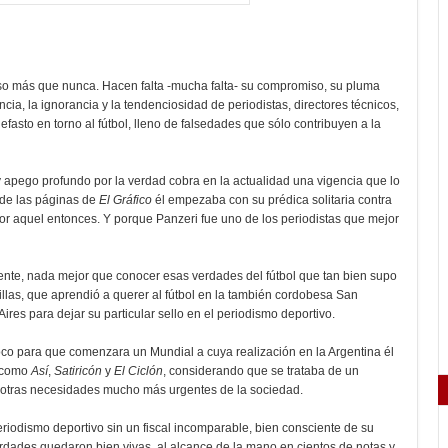
aso más que nunca. Hacen falta -mucha falta- su compromiso, su pluma
ncia, la ignorancia y la tendenciosidad de periodistas, directores técnicos,
fasto en torno al fútbol, lleno de falsedades que sólo contribuyen a la
 apego profundo por la verdad cobra en la actualidad una vigencia que lo
de las páginas de
El Gráfico
él empezaba con su prédica solitaria contra
or aquel entonces. Y porque Panzeri fue uno de los periodistas que mejor
ente, nada mejor que conocer esas verdades del fútbol que tan bien supo
illas, que aprendió a querer al fútbol en la también cordobesa San
es para dejar su particular sello en el periodismo deportivo.
co para que comenzara un Mundial a cuya realización en la Argentina él
s como
Así
,
Satiricón
y
El Ciclón
, considerando que se trataba de un
ir otras necesidades mucho más urgentes de la sociedad.
eriodismo deportivo sin un fiscal incomparable, bien consciente de su
verdades quedaron bien vivas, al alcance de la mano en cientos de notas y