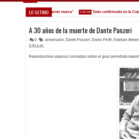
LO ULTIMO
 la gestión y que venga gente nueva"
Todo confirmado en la Copa Arg
7:08 PM
A 30 años de la muerte de Dante Panzeri
0
aniversario
,
Dante Panzeri
,
Diario Perfil
,
Esteban Beke
3:41 p.m.
Reproducimos algunos conceptos sobre el gran periodista deport