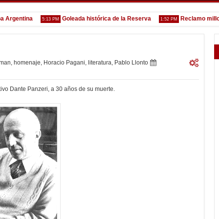
entina
Goleada histórica de la Reserva
Reclamo millonario
5:13 PM
1:52 PM
rman
,
homenaje
,
Horacio Pagani
,
literatura
,
Pablo Llonto
ivo Dante Panzeri, a 30 años de su muerte.