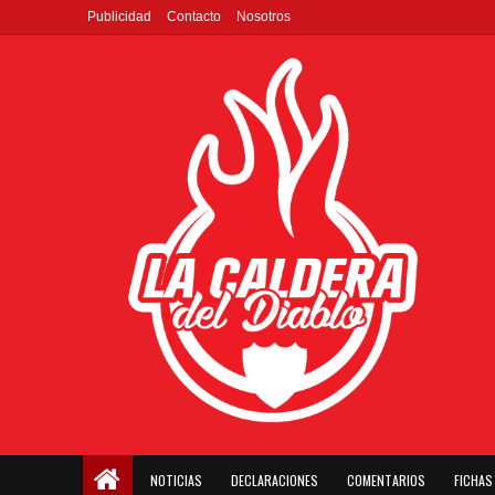
Publicidad
Contacto
Nosotros
NOTICIAS
DECLARACIONES
COMENTARIOS
FICHAS