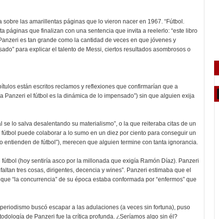
lla sobre las amarillentas páginas que lo vieron nacer en 1967. “Fútbol.
páginas que finalizan con una sentencia que invita a reelerlo: “este libro
 Panzeri es tan grande como la cantidad de veces en que jóvenes y
sado” para explicar el talento de Messi, ciertos resultados asombrosos o
tulos están escritos reclamos y reflexiones que confirmarían que a
a Panzeri el fútbol es la dinámica de lo impensado”) sin que alguien exija
al se lo salva desalentando su materialismo”, o la que reiteraba citas de un
e fútbol puede colaborar a lo sumo en un diez por ciento para conseguir un
no entienden de fútbol”), merecen que alguien termine con tanta ignorancia.
 fútbol (hoy sentiría asco por la millonada que exigía Ramón Díaz). Panzeri
 faltan tres cosas, dirigentes, decencia y wines”. Panzeri estimaba que el
eía que “la concurrencia” de su época estaba conformada por “enfermos” que
periodismo buscó escapar a las adulaciones (a veces sin fortuna), puso
etodología de Panzeri fue la crítica profunda. ¿Seríamos algo sin él?