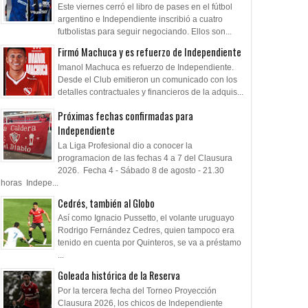
Este viernes cerró el libro de pases en el fútbol
argentino e Independiente inscribió a cuatro
futbolistas para seguir negociando. Ellos son...
Firmó Machuca y es refuerzo de Independiente
Imanol Machuca es refuerzo de Independiente.
Desde el Club emitieron un comunicado con los
detalles contractuales y financieros de la adquis...
Próximas fechas confirmadas para
Independiente
La Liga Profesional dio a conocer la
programacion de las fechas 4 a 7 del Clausura
2026. Fecha 4 - Sábado 8 de agosto - 21.30
horas Indepe...
Cedrés, también al Globo
Así como Ignacio Pussetto, el volante uruguayo
Rodrigo Fernández Cedres, quien tampoco era
tenido en cuenta por Quinteros, se va a préstamo
...
Goleada histórica de la Reserva
Por la tercera fecha del Torneo Proyección
Clausura 2026, los chicos de Independiente