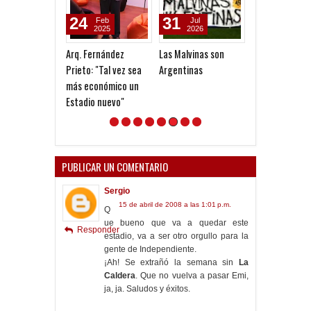
24
31
29
Feb
Jul
Jul
2025
2026
2026
Arq. Fernández
Las Malvinas son
Convocados a
Prieto: "Tal vez sea
Argentinas
Newell's
más económico un
Estadio nuevo"
PUBLICAR UN COMENTARIO
Sergio
15 de abril de 2008 a las 1:01 p.m.
Q
ue bueno que va a quedar este
Responder
estadio, va a ser otro orgullo para la
gente de Independiente.
¡Ah! Se extrañó la semana sin
La
Caldera
. Que no vuelva a pasar Emi,
ja, ja. Saludos y éxitos.