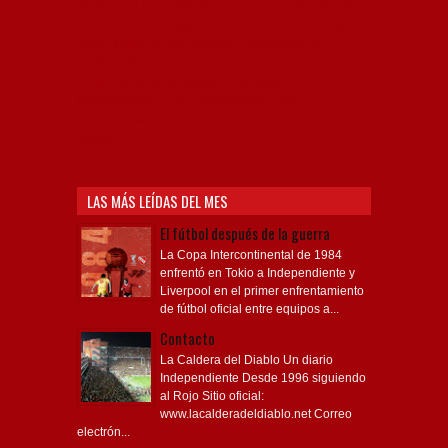
Profesional de Fútbol, Asociación Argentina de Fútbol,
AFA, Football, hooligans, hinchas, hinchada de fútbol,
Rojo mi buen amigo, Bochini, Libertadores de
América, Ricardo Enrique Bochini, La Caldera del
Diablo, lacalderadeldiablo, Club Atlético
Independiente, Copa Libertadores, Copa
Sudamericana, Soy del Rojo, #TodoRojo, YouTube,
Videos,
LAS MÁS LEÍDAS DEL MES
El fútbol después de la guerra
La Copa Intercontinental de 1984
enfrentó en Tokio a Independiente y
Liverpool en el primer enfrentamiento
de fútbol oficial entre equipos a...
Contacto
La Caldera del Diablo Un diario
Independiente Desde 1996 siguiendo
al Rojo Sitio oficial:
www.lacalderadeldiablo.net Correo
electrón...