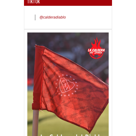
TIKTOK
@calderadiablo