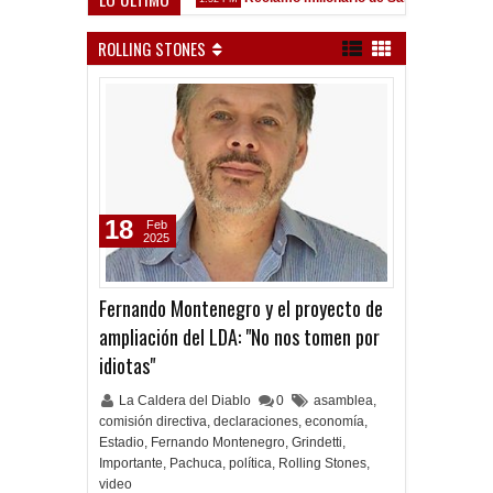
z Sarsfield
ROLLING STONES
18
Feb
2025
Fernando Montenegro y el proyecto de
ampliación del LDA: "No nos tomen por
idiotas"
La Caldera del Diablo
0
asamblea
,
comisión directiva
,
declaraciones
,
economía
,
Estadio
,
Fernando Montenegro
,
Grindetti
,
Importante
,
Pachuca
,
política
,
Rolling Stones
,
video