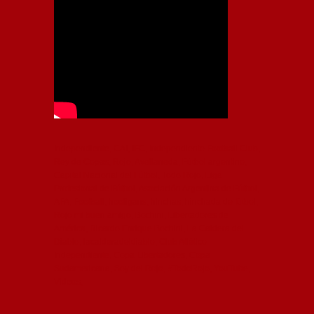
Independiente, CAI, IFC, Independiente Football Club,
Rey de Copas, Rojo, Avellaneda, Fútbol argentino,
Capital Nacional del Fútbol, Todo Rojo, Liga
Profesional de Fútbol, Asociación Argentina de Fútbol,
AFA, Football, hooligans, hinchas, hinchada de fútbol,
Rojo mi buen amigo, Bochini, Libertadores de
América, Ricardo Enrique Bochini, La Caldera del
Diablo, lacalderadeldiablo, Club Atlético
Independiente, Copa Libertadores, Copa
Sudamericana, Soy del Rojo, #TodoRojo, YouTube,
Videos,