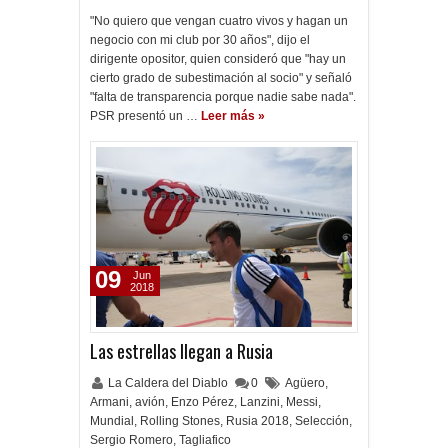
"No quiero que vengan cuatro vivos y hagan un
negocio con mi club por 30 años", dijo el
dirigente opositor, quien consideró que "hay un
cierto grado de subestimación al socio" y señaló
"falta de transparencia porque nadie sabe nada".
PSR presentó un …
Leer más »
09
Jun
2018
Las estrellas llegan a Rusia
La Caldera del Diablo
0
Agüero
,
Armani
,
avión
,
Enzo Pérez
,
Lanzini
,
Messi
,
Mundial
,
Rolling Stones
,
Rusia 2018
,
Selección
,
Sergio Romero
,
Tagliafico