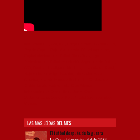
Independiente, CAI, IFC, Independiente Football Club,
Rey de Copas, Rojo, Avellaneda, Fútbol argentino,
Capital Nacional del Fútbol, Todo Rojo, Liga
Profesional de Fútbol, Asociación Argentina de Fútbol,
AFA, Football, hooligans, hinchas, hinchada de fútbol,
Rojo mi buen amigo, Bochini, Libertadores de
América, Ricardo Enrique Bochini, La Caldera del
Diablo, lacalderadeldiablo, Club Atlético
Independiente, Copa Libertadores, Copa
Sudamericana, Soy del Rojo, #TodoRojo, YouTube,
Videos,
LAS MÁS LEÍDAS DEL MES
El fútbol después de la guerra
La Copa Intercontinental de 1984