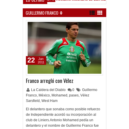
sfield
GUILLERMO FRANCO
22
Jan
2011
Franco arregló con Vélez
La Caldera del Diablo
0
Guillermo
Franco
,
México
,
Mohamed
,
pases
,
Vélez
Sarsfield
,
West Ham
El delantero que sonaba como posible refuerzo
de Independiente acordó su incorporación al
club de Liniers.Antonio Mohamed pedía un
delantero y el nombre de Guillermo Franco fue