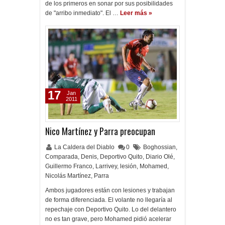
de los primeros en sonar por sus posibilidades
de "arribo inmediato". El …
Leer más »
17
Jan
2011
Nico Martínez y Parra preocupan
La Caldera del Diablo
0
Boghossian
,
Comparada
,
Denis
,
Deportivo Quito
,
Diario Olé
,
Guillermo Franco
,
Larrivey
,
lesión
,
Mohamed
,
Nicolás Martínez
,
Parra
Ambos jugadores están con lesiones y trabajan
de forma diferenciada. El volante no llegaría al
repechaje con Deportivo Quito. Lo del delantero
no es tan grave, pero Mohamed pidió acelerar