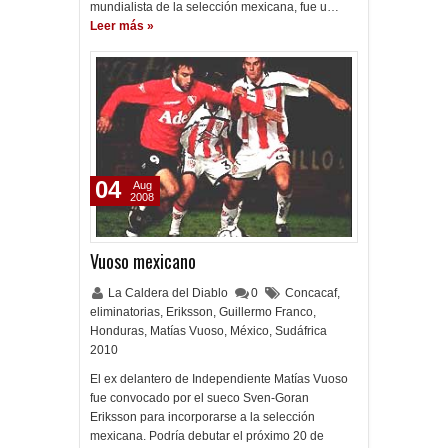
mundialista de la selección mexicana, fue u…
Leer más »
04
Aug
2008
Vuoso mexicano
La Caldera del Diablo
0
Concacaf
,
eliminatorias
,
Eriksson
,
Guillermo Franco
,
Honduras
,
Matías Vuoso
,
México
,
Sudáfrica
2010
El ex delantero de Independiente Matías Vuoso
fue convocado por el sueco Sven-Goran
Eriksson para incorporarse a la selección
mexicana. Podría debutar el próximo 20 de