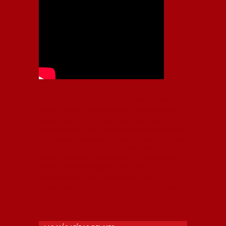
Independiente, CAI, IFC, Independiente Football Club,
Rey de Copas, Rojo, Avellaneda, Fútbol argentino,
Capital Nacional del Fútbol, Todo Rojo, Liga
Profesional de Fútbol, Asociación Argentina de Fútbol,
AFA, Football, hooligans, hinchas, hinchada de fútbol,
Rojo mi buen amigo, Bochini, Libertadores de
América, Ricardo Enrique Bochini, La Caldera del
Diablo, lacalderadeldiablo, Club Atlético
Independiente, Copa Libertadores, Copa
Sudamericana, Soy del Rojo, #TodoRojo, YouTube,
Videos,