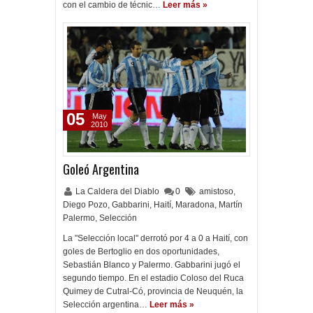
con el cambio de técnic…
Leer más »
05
May
2010
Goleó Argentina
La Caldera del Diablo
0
amistoso
,
Diego Pozo
,
Gabbarini
,
Haití
,
Maradona
,
Martín
Palermo
,
Selección
La "Selección local" derrotó por 4 a 0 a Haití, con
goles de Bertoglio en dos oportunidades,
Sebastián Blanco y Palermo. Gabbarini jugó el
segundo tiempo. En el estadio Coloso del Ruca
Quimey de Cutral-Có, provincia de Neuquén, la
Selección argentina…
Leer más »