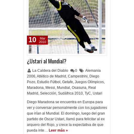
10
Mar
2010
¿Ustari al Mundial?
La Caldera del Diablo
0
Alemania
2006
,
Atlético de Madrid
,
Campestrini
,
Diego
Pozo
,
Estudio Fútbol
,
Getafe
,
Juegos Olímpicos
,
Maradona
,
Messi
,
Mundial
,
Osasuna
,
Real
Madrid
,
Selección
,
Sudáfrica 2010
,
TyC
,
Ustari
Diego Maradona se encuentra en Europa para
ver y conversar personalmente con los jugadores
que irían al Mundial. El domingo, luego del gran
partido de Oscar Ustari, llamó para felicitar al ex
arquero del Rojo, y crece la expectativa de que
pueda inte…
Leer más »