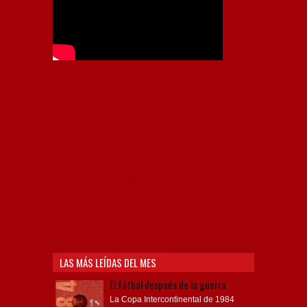
Independiente, CAI, IFC, Independiente Football Club,
Rey de Copas, Rojo, Avellaneda, Fútbol argentino,
Capital Nacional del Fútbol, Todo Rojo, Liga
Profesional de Fútbol, Asociación Argentina de Fútbol,
AFA, Football, hooligans, hinchas, hinchada de fútbol,
Rojo mi buen amigo, Bochini, Libertadores de
América, Ricardo Enrique Bochini, La Caldera del
Diablo, lacalderadeldiablo, Club Atlético
Independiente, Copa Libertadores, Copa
Sudamericana, Soy del Rojo, #TodoRojo, YouTube,
Videos,
LAS MÁS LEÍDAS DEL MES
El fútbol después de la guerra
La Copa Intercontinental de 1984