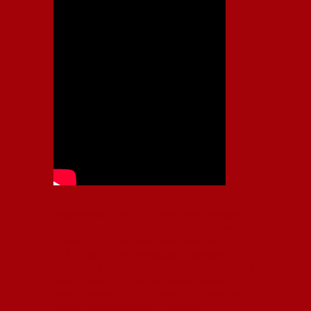
Independiente, CAI, IFC, Independiente Football Club,
Rey de Copas, Rojo, Avellaneda, Fútbol argentino,
Capital Nacional del Fútbol, Todo Rojo, Liga
Profesional de Fútbol, Asociación Argentina de Fútbol,
AFA, Football, hooligans, hinchas, hinchada de fútbol,
Rojo mi buen amigo, Bochini, Libertadores de
América, Ricardo Enrique Bochini, La Caldera del
Diablo, lacalderadeldiablo, Club Atlético