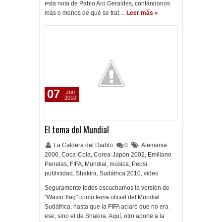
esta nota de Pablo Aro Geraldes, contándonos
más o menos de qué se trat…
Leer más »
07
Jun
2010
El tema del Mundial
La Caldera del Diablo
0
Alemania
2006
,
Coca-Cola
,
Corea-Japón 2002
,
Emiliano
Penelas
,
FIFA
,
Mundial
,
música
,
Pepsi
,
publicidad
,
Shakira
,
Sudáfrica 2010
,
video
Seguramente todos escuchamos la versión de
"Wavin' flag" como tema oficial del Mundial
Sudáfrica, hasta que la FIFA aclaró que no era
ese, sino el de Shakira. Aquí, otro aporte a la