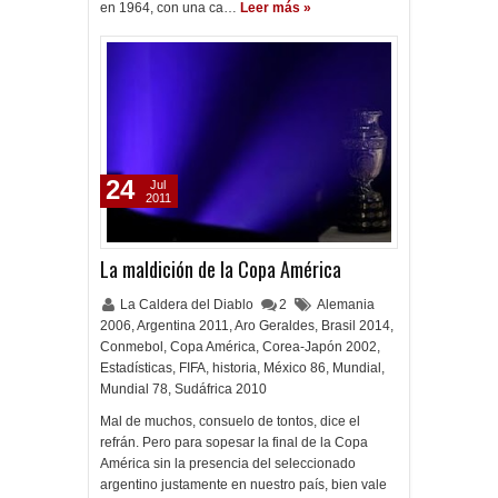
en 1964, con una ca…
Leer más »
24
Jul
2011
La maldición de la Copa América
La Caldera del Diablo
2
Alemania
2006
,
Argentina 2011
,
Aro Geraldes
,
Brasil 2014
,
Conmebol
,
Copa América
,
Corea-Japón 2002
,
Estadísticas
,
FIFA
,
historia
,
México 86
,
Mundial
,
Mundial 78
,
Sudáfrica 2010
Mal de muchos, consuelo de tontos, dice el
refrán. Pero para sopesar la final de la Copa
América sin la presencia del seleccionado
argentino justamente en nuestro país, bien vale