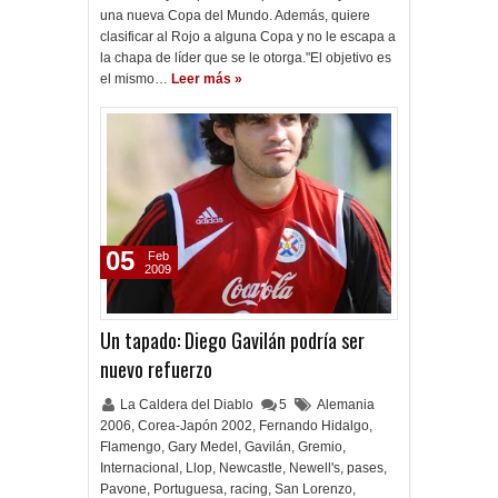
una nueva Copa del Mundo. Además, quiere
clasificar al Rojo a alguna Copa y no le escapa a
la chapa de líder que se le otorga."El objetivo es
el mismo…
Leer más »
05
Feb
2009
Un tapado: Diego Gavilán podría ser
nuevo refuerzo
La Caldera del Diablo
5
Alemania
2006
,
Corea-Japón 2002
,
Fernando Hidalgo
,
Flamengo
,
Gary Medel
,
Gavilán
,
Gremio
,
Internacional
,
Llop
,
Newcastle
,
Newell's
,
pases
,
Pavone
,
Portuguesa
,
racing
,
San Lorenzo
,