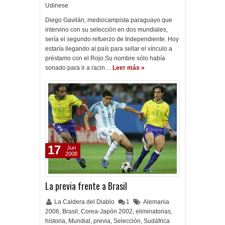
Udinese
Diego Gavilán, mediocampista paraguayo que
intervino con su selección en dos mundiales,
sería el segundo refuerzo de Independiente. Hoy
estaría llegando al país para sellar el vínculo a
préstamo con el Rojo.Su nombre sólo había
sonado para ir a racin…
Leer más »
17
Jun
2008
La previa frente a Brasil
La Caldera del Diablo
1
Alemania
2006
,
Brasil
,
Corea-Japón 2002
,
eliminatorias
,
historia
,
Mundial
,
previa
,
Selección
,
Sudáfrica