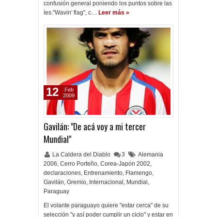
confusión general poniendo los puntos sobre las
íes."Wavin' flag", c…
Leer más »
12
Feb
2009
Gavilán: "De acá voy a mi tercer
Mundial"
La Caldera del Diablo
3
Alemania
2006
,
Cerro Porteño
,
Corea-Japón 2002
,
declaraciones
,
Entrenamiento
,
Flamengo
,
Gavilán
,
Gremio
,
Internacional
,
Mundial
,
Paraguay
El volante paraguayo quiere "estar cerca" de su
selección "y así poder cumplir un ciclo" y estar en