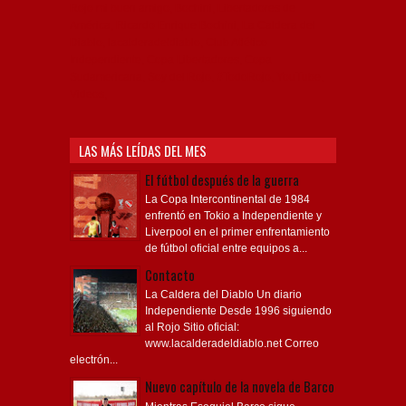
Rojo mi buen amigo, Bochini, Libertadores de
América, Ricardo Enrique Bochini, La Caldera del
Diablo, lacalderadeldiablo, Club Atlético
Independiente, Copa Libertadores, Copa
Sudamericana, Soy del Rojo, #TodoRojo, YouTube,
Videos,
LAS MÁS LEÍDAS DEL MES
El fútbol después de la guerra
La Copa Intercontinental de 1984
enfrentó en Tokio a Independiente y
Liverpool en el primer enfrentamiento
de fútbol oficial entre equipos a...
Contacto
La Caldera del Diablo Un diario
Independiente Desde 1996 siguiendo
al Rojo Sitio oficial:
www.lacalderadeldiablo.net Correo
electrón...
Nuevo capítulo de la novela de Barco