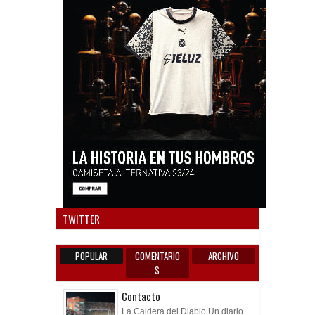
Anun
TWITTER
POPULAR
COMENTARIO
ARCHIVO
S
Contacto
La Caldera del Diablo Un diario