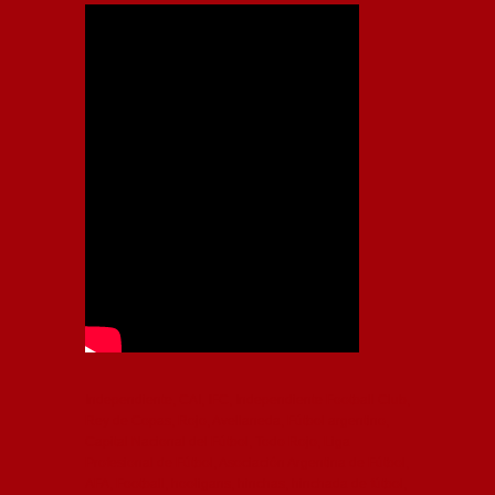
Independiente, CAI, IFC, Independiente Football Club,
Rey de Copas, Rojo, Avellaneda, Fútbol argentino,
Capital Nacional del Fútbol, Todo Rojo, Liga
Profesional de Fútbol, Asociación Argentina de Fútbol,
AFA, Football, hooligans, hinchas, hinchada de fútbol,