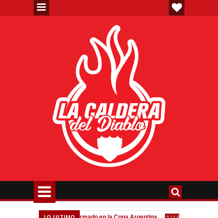
LO ULTIMO
va"
Todo confirmado en la Copa Argentina
Goleada históric
7:08 PM
5:13 PM