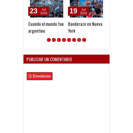
23
19
28
Jul
Jul
Jun
2026
2026
2026
Cuando el mundo fue
Banderazo en Nueva
Comienzan los
argentino
York
trabajos en do
turno
PUBLICAR UN COMENTARIO
Emoticon