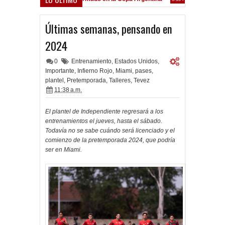
Frenó en Liniers
39 PM
Últimas semanas, pensando en
2024
0
Entrenamiento
,
Estados Unidos
,
Importante
,
Infierno Rojo
,
Miami
,
pases
,
plantel
,
Pretemporada
,
Talleres
,
Tevez
11:38 a.m.
El plantel de Independiente regresará a los
entrenamientos el jueves, hasta el sábado.
Todavía no se sabe cuándo será licenciado y el
comienzo de la pretemporada 2024, que podría
ser en Miami.