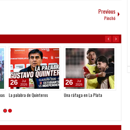
Previous
Pinchó
26
26
26
Jul
Jul
2026
2026
nas
La palabra de Quinteros
Una ráfaga en La Plata
Clausu
Estudi