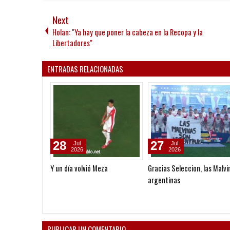
Next
Holan: "Ya hay que poner la cabeza en la Recopa y la
Libertadores"
ENTRADAS RELACIONADAS
28
27
Jul
Jul
2026
2026
Y un día volvió Meza
Gracias Seleccion, las Malvi
argentinas
PUBLICAR UN COMENTARIO