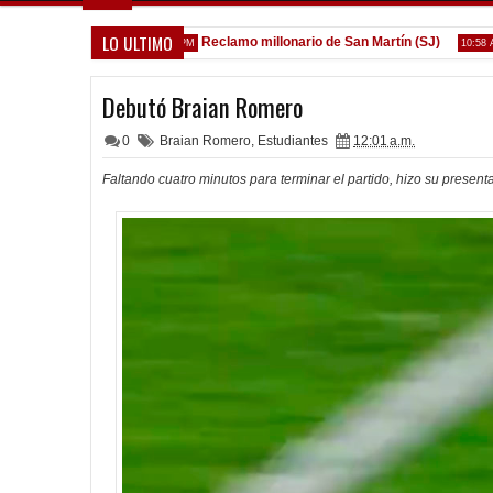
LO ULTIMO
ca de la Reserva
Reclamo millonario de San Martín (SJ)
Ve
1:52 PM
10:58 AM
Debutó Braian Romero
0
Braian Romero
,
Estudiantes
12:01 a.m.
Faltando cuatro minutos para terminar el partido, hizo su prese