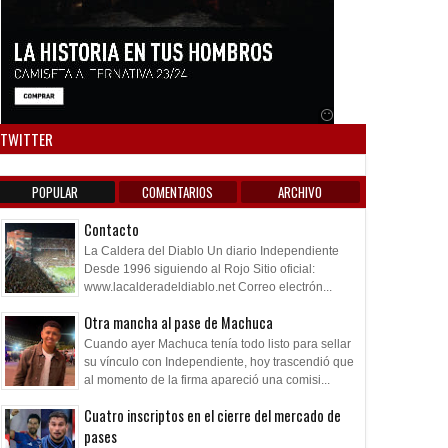
Anuncio SOICOS
TWITTER
POPULAR
COMENTARIOS
ARCHIVO
Contacto
La Caldera del Diablo Un diario Independiente
Desde 1996 siguiendo al Rojo Sitio oficial:
www.lacalderadeldiablo.net Correo electrón...
Otra mancha al pase de Machuca
Cuando ayer Machuca tenía todo listo para sellar
su vínculo con Independiente, hoy trascendió que
al momento de la firma apareció una comisi...
Cuatro inscriptos en el cierre del mercado de
pases