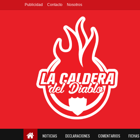
Publicidad
Contacto
Nosotros
NOTICIAS
DECLARACIONES
COMENTARIOS
FICHAS