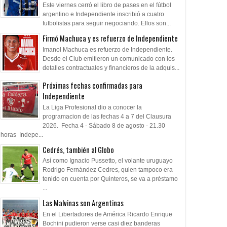
Este viernes cerró el libro de pases en el fútbol
argentino e Independiente inscribió a cuatro
futbolistas para seguir negociando. Ellos son...
Firmó Machuca y es refuerzo de Independiente
Imanol Machuca es refuerzo de Independiente.
Desde el Club emitieron un comunicado con los
detalles contractuales y financieros de la adquis...
Próximas fechas confirmadas para
Independiente
La Liga Profesional dio a conocer la
programacion de las fechas 4 a 7 del Clausura
2026. Fecha 4 - Sábado 8 de agosto - 21.30
horas Indepe...
Cedrés, también al Globo
Así como Ignacio Pussetto, el volante uruguayo
Rodrigo Fernández Cedres, quien tampoco era
tenido en cuenta por Quinteros, se va a préstamo
...
Las Malvinas son Argentinas
En el Libertadores de América Ricardo Enrique
Bochini pudieron verse casi diez banderas