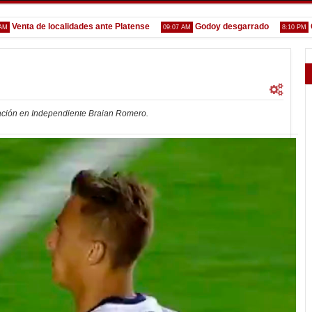
nta de localidades ante Platense
Godoy desgarrado
Gustav
09:07 AM
8:10 PM
ntación en Independiente Braian Romero.