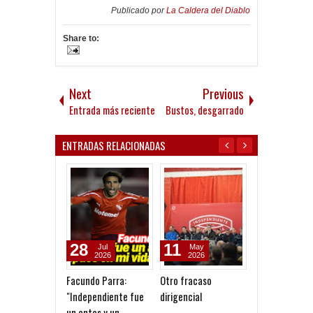
Publicado por
La Caldera del Diablo
Share to:
Next
Previous
Entrada más reciente
Bustos, desgarrado
ENTRADAS RELACIONADAS
28
11
09
Jul
May
Aug
2026
2026
2026
Facundo Parra:
Otro fracaso
Quinteros: "Tu
"Independiente fue
dirigencial
dos errores, n
un antes y un
equivocamos y 