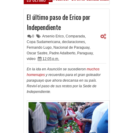
cho Román, al ascenso holandés
El último paso de Erico por
Independiente
0
Arsenio Erico
,
Comparada
,
Copa Sudamericana
,
declaraciones
,
Fernando Lugo
,
Nacional de Paraguay
,
Oscar Sastre
,
Padre Adalberto
,
Paraguay
,
video
12:05 p.m.
En la ida en Asunción se sucedieron
muchos
homenajes
y recuerdos para el gran goleador
paraguayo que ahora descansa en su país.
Reviví el paso de sus restos por la Sede de
Independiente.