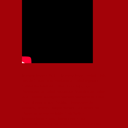
Independiente, CAI, IFC, Independiente Football Club,
Rey de Copas, Rojo, Avellaneda, Fútbol argentino,
Capital Nacional del Fútbol, Todo Rojo, Liga
Profesional de Fútbol, Asociación Argentina de Fútbol,
AFA, Football, hooligans, hinchas, hinchada de fútbol,
Rojo mi buen amigo, Bochini, Libertadores de
América, Ricardo Enrique Bochini, La Caldera del
Diablo, lacalderadeldiablo, Club Atlético
Independiente, Copa Libertadores, Copa
Sudamericana, Soy del Rojo, #TodoRojo, YouTube,