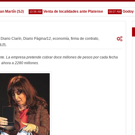
rtín (SJ)
Venta de localidades ante Platense
Godoy desg
10:58 AM
09:07 AM
Diario Clarín
,
Diario Página/12
,
economía
,
firma de contrato
,
a.m.
te. La empresa pretende cobrar doce millones de pesos por cada fecha
e ahora a 2280 millones.