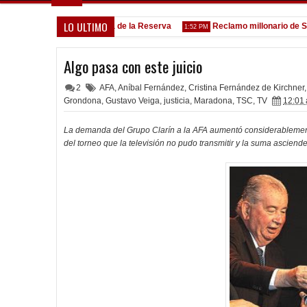
LO ULTIMO
Goleada histórica de la Reserva
Reclamo millonario de San Ma
5:13 PM
1:52 PM
Algo pasa con este juicio
2
AFA
,
Aníbal Fernández
,
Cristina Fernández de Kirchner
,
Grondona
,
Gustavo Veiga
,
justicia
,
Maradona
,
TSC
,
TV
12:01 
La demanda del Grupo Clarín a la AFA aumentó considerablemen
del torneo que la televisión no pudo transmitir y la suma asciend