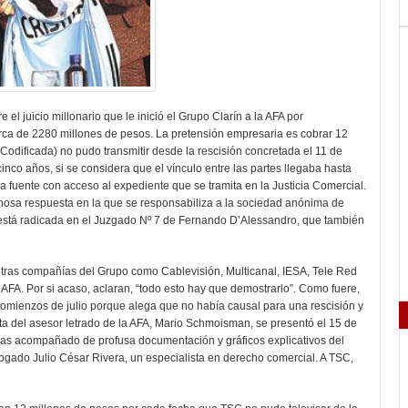
 el juicio millonario que le inició el Grupo Clarín a la AFA por
rca de 2280 millones de pesos. La pretensión empresaria es cobrar 12
 Codificada) no pudo transmitir desde la rescisión concretada el 11 de
nco años, si se considera que el vínculo entre las partes llegaba hasta
 fuente con acceso al expediente que se tramita en la Justicia Comercial.
osa respuesta en la que se responsabiliza a la sociedad anónima de
 está radicada en el Juzgado Nº 7 de Fernando D’Alessandro, que también
otras compañías del Grupo como Cablevisión, Multicanal, IESA, Tele Red
 AFA. Por si acaso, aclaran, “todo esto hay que demostrarlo”. Como fuere,
comienzos de julio porque alega que no había causal para una rescisión y
sta del asesor letrado de la AFA, Mario Schmoisman, se presentó el 15 de
arillas acompañado de profusa documentación y gráficos explicativos del
ogado Julio César Rivera, un especialista en derecho comercial. A TSC,