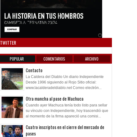
Anuncio SOICOS
TWITTER
POPULAR
COMENTARIOS
ARCHIVO
Contacto
La Caldera del Diablo Un diario Independiente
Desde 1996 siguiendo al Rojo Sitio oficial:
www.lacalderadeldiablo.net Correo electrón...
Otra mancha al pase de Machuca
Cuando ayer Machuca tenía todo listo para sellar
su vínculo con Independiente, hoy trascendió que
al momento de la firma apareció una comisi...
Cuatro inscriptos en el cierre del mercado de
pases