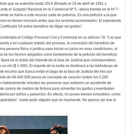
rato que se extendía hasta 2014 (firmado el 19 de abril de 1991 y
 ante el Juzgado Nacional en lo Comercial Nº 5 –ahora tramita en el Nº 7–
nmente se llama a este recurso carta de pobreza. Es una petición a la que
nes no tienen recursos antes que los sectores acomodados. El expediente
 Codificada SA sobre beneficio de litigar sin gastos”.
contempla el Código Procesal Civil y Comercial en su artículo 78: “Los que
manda o en cualquier estado del proceso, la concesión del beneficio de
na persona física o jurídica para iniciar un juicio en esas condiciones, el
dad de los hechos alegados como fundamento de la petición del beneficio
 fijará en el doble del importe de la tasa de Justicia que correspondiera
un mil ($ 1.000). El importe de la multa se destinará a las bibliotecas de
te recurso que busca evitar el pago de la tasa de Justicia del tres por
anto de 68.400.000 pesos en concepto de caución (sobre los 2.280
e habitualmente solicitan las personas que sufrieron un accidente de
mante carece de medios de fortuna para solventar los gastos y eventuales
toria por daños y perjuicios. En efecto, no posee bienes inmuebles, como
registrables”, suele pedir alguien que es insolvente. No parece ser ése el