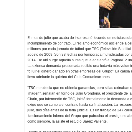
El mes de julio que acaba de irse resultó fecundo en noticias sobre
incumplimiento de contrato. El reclamo económico asciende a ce
millones por cada jornada de fútbol que TSC (Televisión Satelital
agosto de 2009. Son 38 fechas por temporada multiplicadas por ci
2014. De ahí surge aquella suma que le adelantó a Página/12 una
La extensa demanda presentada recibió una todavía más volumin
“diluir el dinero ganado en otras empresas del Grupo”. La causa
lleva adelante la quiebra del Club Comunicaciones.
“TSC nos decía que no obtenía ganancias, pero sí las cobraban 
Imagen”, señalan en torno de Julio Grondona, el presidente de la
Clarín, por intermedio de TSC, inició formalmente la demanda a 
exige que se cumpla el contrato hasta su finalización. La respue
julio, dos días antes de la feria judicial. Es un trabajo de 247 c
funcionamiento interno del Grupo que patrocina el prestigioso ab
como siempre, la asiste el estudio Sáenz Valiente.