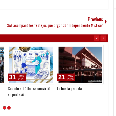
Previous
SAF acompañó los festejos que organizó "Independiente Místico"
31
21
19
May
May
2026
2026
Cuando el fútbol se convirtió
La huella perdida
Lucian
en profesión
altura
un Clu
Indepe