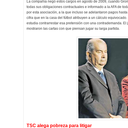
La compañía negó estos cargos en agosto de 2009, cuando Grond
todas sus obligaciones contractuales e informado a la AFA de to
por esta asociación, a la que incluso se adelantaron pagos has
cifra que en la casa del fútbol atribuyen a un cálculo equivocado
estudia contrarrestar esa pretensión con una contrademanda. El ju
mostraron las cartas con que piensan jugar su larga partida.
TSC alega pobreza para litigar