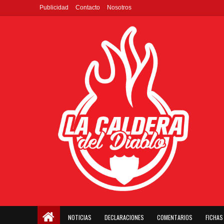
Publicidad
Contacto
Nosotros
NOTICIAS
DECLARACIONES
COMENTARIOS
FICHAS