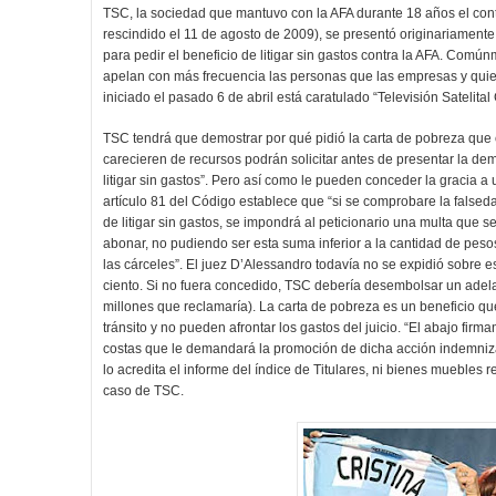
TSC, la sociedad que mantuvo con la AFA durante 18 años el cont
rescindido el 11 de agosto de 2009), se presentó originariamente
para pedir el beneficio de litigar sin gastos contra la AFA. Comú
apelan con más frecuencia las personas que las empresas y quie
iniciado el pasado 6 de abril está caratulado “Televisión Satelital
TSC tendrá que demostrar por qué pidió la carta de pobreza que 
carecieren de recursos podrán solicitar antes de presentar la de
litigar sin gastos”. Pero así como le pueden conceder la gracia a u
artículo 81 del Código establece que “si se comprobare la false
de litigar sin gastos, se impondrá al peticionario una multa que se
abonar, no pudiendo ser esta suma inferior a la cantidad de pesos 
las cárceles”. El juez D’Alessandro todavía no se expidió sobre es
ciento. Si no fuera concedido, TSC debería desembolsar un adel
millones que reclamaría). La carta de pobreza es un beneficio qu
tránsito y no pueden afrontar los gastos del juicio. “El abajo fir
costas que le demandará la promoción de dicha acción indemniza
lo acredita el informe del índice de Titulares, ni bienes muebles 
caso de TSC.