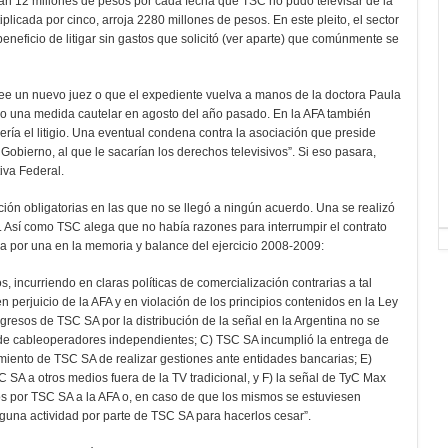
an 12 millones de pesos por cada fecha que TSC no pudo televisar de la
licada por cinco, arroja 2280 millones de pesos. En este pleito, el sector
eneficio de litigar sin gastos que solicitó (ver aparte) que comúnmente se
rtee un nuevo juez o que el expediente vuelva a manos de la doctora Paula
 una medida cautelar en agosto del año pasado. En la AFA también
ría el litigio. Una eventual condena contra la asociación que preside
Gobierno, al que le sacarían los derechos televisivos”. Si eso pasara,
iva Federal.
ión obligatorias en las que no se llegó a ningún acuerdo. Una se realizó
o. Así como TSC alega que no había razones para interrumpir el contrato
a por una en la memoria y balance del ejercicio 2008-2009:
, incurriendo en claras políticas de comercialización contrarias a tal
perjuicio de la AFA y en violación de los principios contenidos en la Ley
resos de TSC SA por la distribución de la señal en la Argentina no se
ad de cableoperadores independientes; C) TSC SA incumplió la entrega de
limiento de TSC SA de realizar gestiones ante entidades bancarias; E)
 SA a otros medios fuera de la TV tradicional, y F) la señal de TyC Max
os por TSC SA a la AFA o, en caso de que los mismos se estuviesen
nguna actividad por parte de TSC SA para hacerlos cesar”.