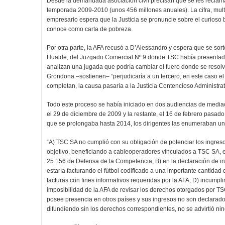
Desde la demandada asociación civil precisan que se les reclam
temporada 2009-2010 (unos 456 millones anuales). La cifra, multip
empresario espera que la Justicia se pronuncie sobre el curioso b
conoce como carta de pobreza.
Por otra parte, la AFA recusó a D’Alessandro y espera que se so
Hualde, del Juzgado Comercial Nº 9 donde TSC había presentado
analizan una jugada que podría cambiar el fuero donde se resolve
Grondona –sostienen– “perjudicaría a un tercero, en este caso el 
completan, la causa pasaría a la Justicia Contencioso Administrat
Todo este proceso se había iniciado en dos audiencias de mediac
el 29 de diciembre de 2009 y la restante, el 16 de febrero pasad
que se prolongaba hasta 2014, los dirigentes las enumeraban un
“A) TSC SA no cumplió con su obligación de potenciar los ingresos
objetivo, beneficiando a cableoperadores vinculados a TSC SA, en 
25.156 de Defensa de la Competencia; B) en la declaración de ing
estaría facturando el fútbol codificado a una importante cantid
facturas con fines informativos requeridas por la AFA; D) incump
imposibilidad de la AFA de revisar los derechos otorgados por TSC
posee presencia en otros países y sus ingresos no son declarad
difundiendo sin los derechos correspondientes, no se advirtió ni