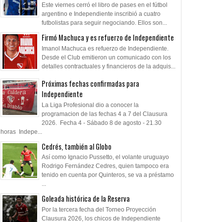
Este viernes cerró el libro de pases en el fútbol
argentino e Independiente inscribió a cuatro
futbolistas para seguir negociando. Ellos son...
Firmó Machuca y es refuerzo de Independiente
Imanol Machuca es refuerzo de Independiente.
Desde el Club emitieron un comunicado con los
detalles contractuales y financieros de la adquis...
Próximas fechas confirmadas para
Independiente
La Liga Profesional dio a conocer la
programacion de las fechas 4 a 7 del Clausura
2026. Fecha 4 - Sábado 8 de agosto - 21.30
horas Indepe...
Cedrés, también al Globo
Así como Ignacio Pussetto, el volante uruguayo
Rodrigo Fernández Cedres, quien tampoco era
tenido en cuenta por Quinteros, se va a préstamo
...
Goleada histórica de la Reserva
Por la tercera fecha del Torneo Proyección
Clausura 2026, los chicos de Independiente