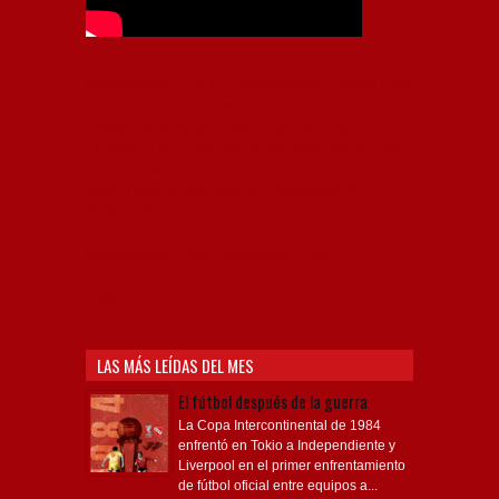
Independiente, CAI, IFC, Independiente Football Club,
Rey de Copas, Rojo, Avellaneda, Fútbol argentino,
Capital Nacional del Fútbol, Todo Rojo, Liga
Profesional de Fútbol, Asociación Argentina de Fútbol,
AFA, Football, hooligans, hinchas, hinchada de fútbol,
Rojo mi buen amigo, Bochini, Libertadores de
América, Ricardo Enrique Bochini, La Caldera del
Diablo, lacalderadeldiablo, Club Atlético
Independiente, Copa Libertadores, Copa
Sudamericana, Soy del Rojo, #TodoRojo, YouTube,
Videos,
LAS MÁS LEÍDAS DEL MES
El fútbol después de la guerra
La Copa Intercontinental de 1984
enfrentó en Tokio a Independiente y
Liverpool en el primer enfrentamiento
de fútbol oficial entre equipos a...