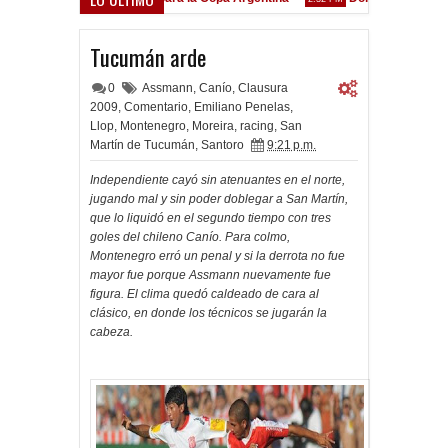
Goleada histórica de la Reserva
Tucumán arde
0
Assmann
,
Canío
,
Clausura
2009
,
Comentario
,
Emiliano Penelas
,
Llop
,
Montenegro
,
Moreira
,
racing
,
San
Martín de Tucumán
,
Santoro
9:21 p.m.
Independiente cayó sin atenuantes en el norte,
jugando mal y sin poder doblegar a San Martín,
que lo liquidó en el segundo tiempo con tres
goles del chileno Canío. Para colmo,
Montenegro erró un penal y si la derrota no fue
mayor fue porque Assmann nuevamente fue
figura. El clima quedó caldeado de cara al
clásico, en donde los técnicos se jugarán la
cabeza.