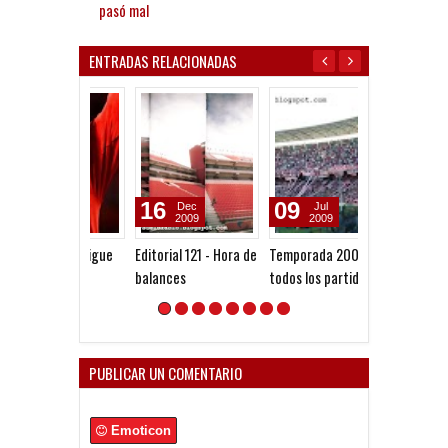
pasó mal
ENTRADAS RELACIONADAS
16
09
08
Dec
Jul
Jul
2009
2009
2009
Editorial 121 - Hora de
Temporada 2008/09:
Editorial 98 - 
balances
todos los partidos
y dar de nuevo
PUBLICAR UN COMENTARIO
Emoticon