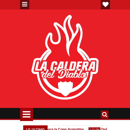
LO ULTIMO
Venta de localidades para la Copa Argentina
Dolor por Jorge Messi
2:32 PM