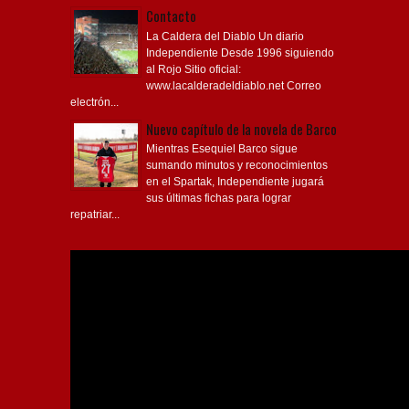
Contacto
La Caldera del Diablo Un diario
Independiente Desde 1996 siguiendo
al Rojo Sitio oficial:
www.lacalderadeldiablo.net Correo
electrón...
Nuevo capítulo de la novela de Barco
Mientras Esequiel Barco sigue
sumando minutos y reconocimientos
en el Spartak, Independiente jugará
sus últimas fichas para lograr
repatriar...