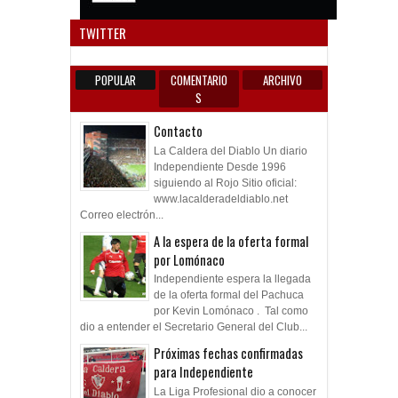
Anun
TWITTER
POPULAR
COMENTARIO
ARCHIVO
S
Contacto
La Caldera del Diablo Un diario
Independiente Desde 1996
siguiendo al Rojo Sitio oficial:
www.lacalderadeldiablo.net
Correo electrón...
A la espera de la oferta formal
por Lomónaco
Independiente espera la llegada
de la oferta formal del Pachuca
por Kevin Lomónaco . Tal como
dio a entender el Secretario General del Club...
Próximas fechas confirmadas
para Independiente
La Liga Profesional dio a conocer