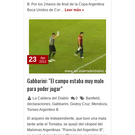
B. Por los 24avos de final de la Copa Argentina
Boca Unidos de Cor…
Leer más »
23
Apr
2012
Gabbarini: “El campo estaba muy malo
para poder jugar”
La Caldera del Diablo
0
Banfield
,
declaraciones
,
Gabbarini
,
Godoy Cruz
,
Mendoza
,
Torneo Argentino B
El arquero de Independiente, que tuvo una mala
tarde ante el Tomaba, se quejó del césped del
Malvinas Argentinas. "Parecía del Argentino B",