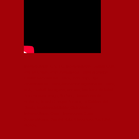
Independiente, CAI, IFC, Independiente Football Club,
Rey de Copas, Rojo, Avellaneda, Fútbol argentino,
Capital Nacional del Fútbol, Todo Rojo, Liga
Profesional de Fútbol, Asociación Argentina de Fútbol,
AFA, Football, hooligans, hinchas, hinchada de fútbol,
Rojo mi buen amigo, Bochini, Libertadores de
América, Ricardo Enrique Bochini, La Caldera del
Diablo, lacalderadeldiablo, Club Atlético
Independiente, Copa Libertadores, Copa
Sudamericana, Soy del Rojo, #TodoRojo, YouTube,
Videos,