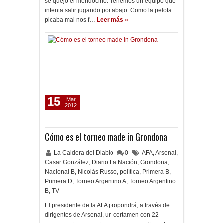
se quejó el mendocino.“Tenemos un equipo que
intenta salir jugando por abajo. Como la pelota
picaba mal nos f…
Leer más »
15
Mar
2012
Cómo es el torneo made in Grondona
La Caldera del Diablo
0
AFA
,
Arsenal
,
Casar González
,
Diario La Nación
,
Grondona
,
Nacional B
,
Nicolás Russo
,
política
,
Primera B
,
Primera D
,
Torneo Argentino A
,
Torneo Argentino
B
,
TV
El presidente de la AFA propondrá, a través de
dirigentes de Arsenal, un certamen con 22