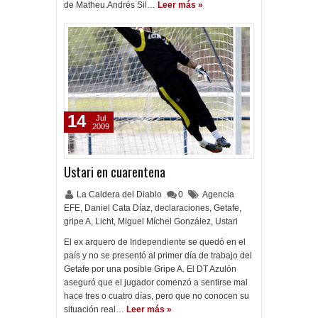
de Matheu.Andrés Sil…
Leer más »
14
Jul
2009
Ustari en cuarentena
La Caldera del Diablo
0
Agencia
EFE
,
Daniel Cata Díaz
,
declaraciones
,
Getafe
,
gripe A
,
Licht
,
Miguel Míchel González
,
Ustari
El ex arquero de Independiente se quedó en el
país y no se presentó al primer día de trabajo del
Getafe por una posible Gripe A. El DT Azulón
aseguró que el jugador comenzó a sentirse mal
hace tres o cuatro días, pero que no conocen su
situación real…
Leer más »