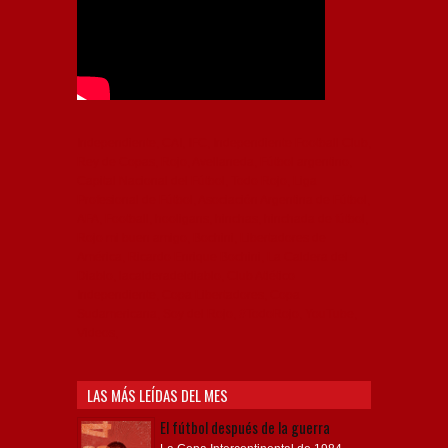
Independiente, CAI, IFC, Independiente Football Club,
Rey de Copas, Rojo, Avellaneda, Fútbol argentino,
Capital Nacional del Fútbol, Todo Rojo, Liga
Profesional de Fútbol, Asociación Argentina de Fútbol,
AFA, Football, hooligans, hinchas, hinchada de fútbol,
Rojo mi buen amigo, Bochini, Libertadores de
América, Ricardo Enrique Bochini, La Caldera del
Diablo, lacalderadeldiablo, Club Atlético
Independiente, Copa Libertadores, Copa
Sudamericana, Soy del Rojo, #TodoRojo, YouTube,
Videos,
LAS MÁS LEÍDAS DEL MES
El fútbol después de la guerra