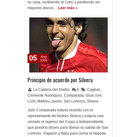
su casa, recibiendo al Lobo y perdiendo sin
mayores discus…
Leer más »
05
Aug
2009
Principio de acuerdo por Silvera
La Caldera del Diablo
0
Cagliari
,
Clemente Rodríguez
,
Comparada
,
Goal.com
,
Licht
,
Matheu
,
pases
,
San Lorenzo
,
Silvera
Julio Comparada estuvo reunido con el
representante de Andrés Silvera y estaría casi
cerrado el regreso del Cuqui a Independiente,
que pondría dinero para liberar su salida de San
Lorenzo. Viajaron a Italia para cerrar la llegada