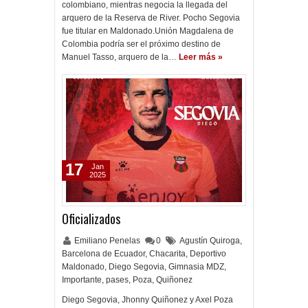
colombiano, mientras negocia la llegada del
arquero de la Reserva de River. Pocho Segovia
fue titular en Maldonado.Unión Magdalena de
Colombia podría ser el próximo destino de
Manuel Tasso, arquero de la…
Leer más »
17
Jan
2025
Oficializados
Emiliano Penelas
0
Agustín Quiroga
,
Barcelona de Ecuador
,
Chacarita
,
Deportivo
Maldonado
,
Diego Segovia
,
Gimnasia MDZ
,
Importante
,
pases
,
Poza
,
Quiñonez
Diego Segovia, Jhonny Quiñonez y Axel Poza