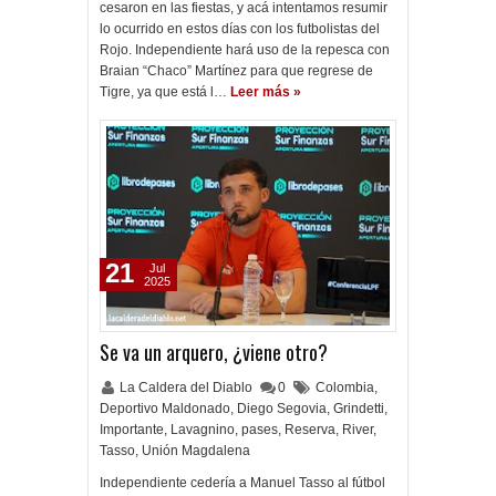
cesaron en las fiestas, y acá intentamos resumir
lo ocurrido en estos días con los futbolistas del
Rojo. Independiente hará uso de la repesca con
Braian “Chaco” Martínez para que regrese de
Tigre, ya que está l…
Leer más »
21
Jul
2025
Se va un arquero, ¿viene otro?
La Caldera del Diablo
0
Colombia
,
Deportivo Maldonado
,
Diego Segovia
,
Grindetti
,
Importante
,
Lavagnino
,
pases
,
Reserva
,
River
,
Tasso
,
Unión Magdalena
Independiente cedería a Manuel Tasso al fútbol