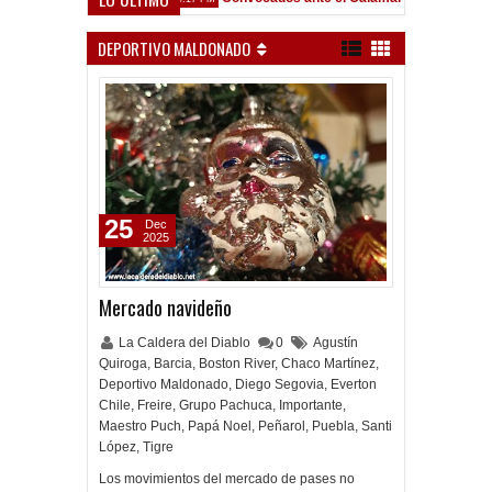
DEPORTIVO MALDONADO
25
Dec
2025
Mercado navideño
La Caldera del Diablo
0
Agustín
Quiroga
,
Barcia
,
Boston River
,
Chaco Martínez
,
Deportivo Maldonado
,
Diego Segovia
,
Everton
Chile
,
Freire
,
Grupo Pachuca
,
Importante
,
Maestro Puch
,
Papá Noel
,
Peñarol
,
Puebla
,
Santi
López
,
Tigre
Los movimientos del mercado de pases no