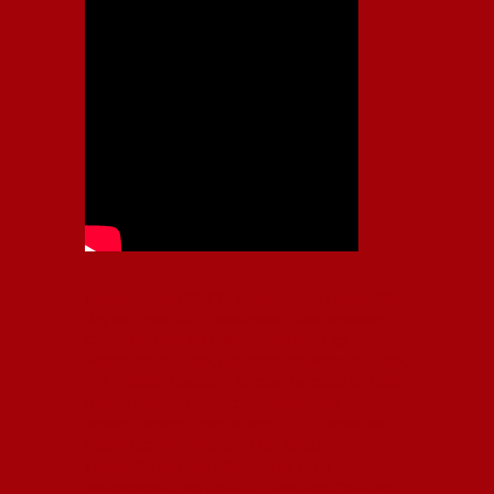
Independiente, CAI, IFC, Independiente Football Club,
Rey de Copas, Rojo, Avellaneda, Fútbol argentino,
Capital Nacional del Fútbol, Todo Rojo, Liga
Profesional de Fútbol, Asociación Argentina de Fútbol,
AFA, Football, hooligans, hinchas, hinchada de fútbol,
Rojo mi buen amigo, Bochini, Libertadores de
América, Ricardo Enrique Bochini, La Caldera del
Diablo, lacalderadeldiablo, Club Atlético
Independiente, Copa Libertadores, Copa
Sudamericana, Soy del Rojo, #TodoRojo, YouTube,