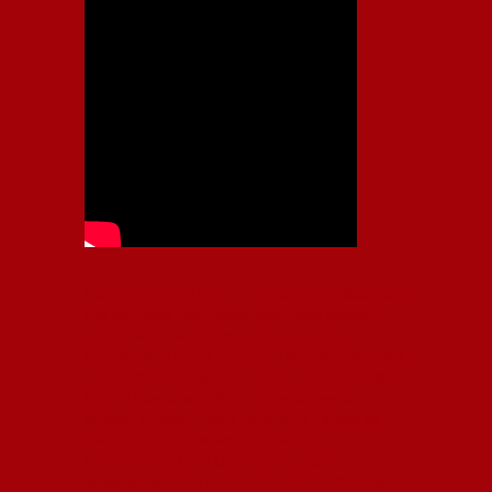
Independiente, CAI, IFC, Independiente Football Club,
Rey de Copas, Rojo, Avellaneda, Fútbol argentino,
Capital Nacional del Fútbol, Todo Rojo, Liga
Profesional de Fútbol, Asociación Argentina de Fútbol,
AFA, Football, hooligans, hinchas, hinchada de fútbol,
Rojo mi buen amigo, Bochini, Libertadores de
América, Ricardo Enrique Bochini, La Caldera del
Diablo, lacalderadeldiablo, Club Atlético
Independiente, Copa Libertadores, Copa
Sudamericana, Soy del Rojo, #TodoRojo, YouTube,