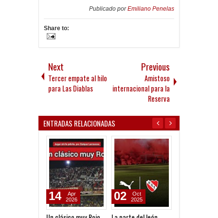
Publicado por
Emiliano Penelas
Share to:
Next
Previous
Tercer empate al hilo
Amistoso
para Las Diablas
internacional para la
Reserva
ENTRADAS RELACIONADAS
14
02
02
Apr
Oct
Oct
2026
2025
2025
Un clásico muy Rojo
La parte del león
Será Puma