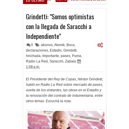
Grindetti: "Somos optimistas
con la llegada de Saracchi a
Independiente"
0
abonos
,
Atomik
,
Boca
,
declaraciones
,
Estadio
,
Grindetti
,
hinchada
,
Importante
,
pases
,
Puma
,
Radio La Red
,
Saracchi
,
Zabala
1:08 a.m.
El Presidente del Rey de Copas, Néstor Grindetti,
habló en Radio La Red sobre mercado de pases,
vuelta de los vistiantes, las obras en el Estadio y
la renovación del contrato de indumentaria, entre
otros temas. Escuchá la nota.