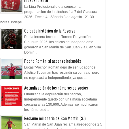
Independiente
La Liga Profesional dio a conocer la
programacion de las fechas 4 a 7 del Clausura
2026. Fecha 4 - Sábado 8 de agosto - 21.30
horas Indepe...
Goleada histórica de la Reserva
Por la tercera fecha del Torneo Proyección
Clausura 2026, los chicos de Independiente
golearon a San Martín de San Juan 9 a 0 en Villa
10
12
Jul
May
May
Domín...
2026
2026
2026
Pocho Román, al ascenso holandés
faga en La Plata
Última estación, Rosario
Un semestre gris
Lucas "Pocho" Román dejó de ser jugador de
Atlético Tucumán tras rescindir su contrato, pero
no regresará a Independiente, ya que ...
Actualización de los números de socios
Finalizada la depuración del padrón,
Independiente quedó con una masa societaria
cercana a las 130.600. Además, se modificaron
los números d...
Reclamo millonario de San Martín (SJ)
San Martín de San Juan reclama alrededor de 2.5