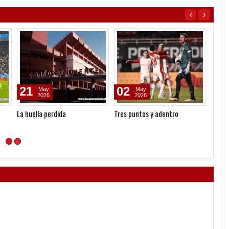
21
02
26
May
May
2026
2026
La huella perdida
Tres puntos y adentro
Una rá