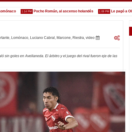
naco
Pocho Román, al ascenso holandés
Le pagó a Olimpia
1:14 PM
1:08 PM
rtante
,
Lomónaco
,
Luciano Cabral
,
Marcone
,
Riestra
,
video
 sin goles en Avellaneda. El árbitro y el juego del rival fueron eje de las