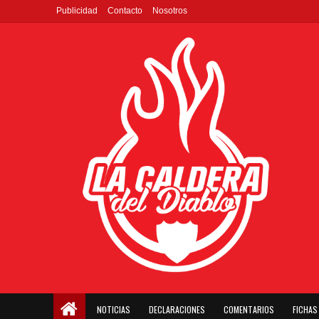
Publicidad
Contacto
Nosotros
NOTICIAS
DECLARACIONES
COMENTARIOS
FICHAS