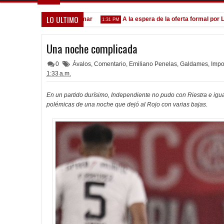
LO ULTIMO
nvocados ante el Calamar
A la espera de la oferta formal por Lomó
1:31 PM
Una noche complicada
0
Ávalos
,
Comentario
,
Emiliano Penelas
,
Galdames
,
Impo
1:33 a.m.
En un partido durísimo, Independiente no pudo con Riestra e igualó
polémicas de una noche que dejó al Rojo con varias bajas.