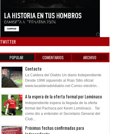
Anuncio SOICOS
TWITTER
POPULAR
COMENTARIOS
ARCHIVO
Contacto
La Caldera del Diablo Un diario Independiente
Desde 1996 siguiendo al Rojo Sitio oficial:
www.lacalderadeldiablo.net Correo electrón...
A la espera de la oferta formal por Lomónaco
Independiente espera la llegada de la oferta
formal del Pachuca por Kevin Lomónaco . Tal
como dio a entender el Secretario General del
Club...
Próximas fechas confirmadas para