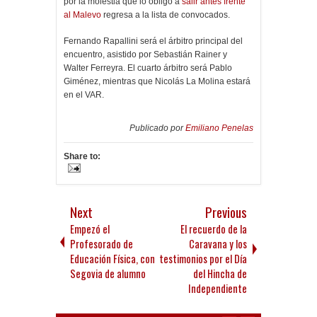
por la molestia que lo obligó a
salir antes frente
al Malevo
regresa a la lista de convocados.
Fernando Rapallini será el árbitro principal del
encuentro, asistido por Sebastián Rainer y
Walter Ferreyra. El cuarto árbitro será Pablo
Giménez, mientras que Nicolás La Molina estará
en el VAR.
Publicado por
Emiliano Penelas
Share to:
Next
Previous
Empezó el
El recuerdo de la
Profesorado de
Caravana y los
Educación Física, con
testimonios por el Día
Segovia de alumno
del Hincha de
Independiente