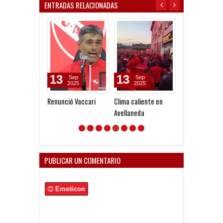
ENTRADAS RELACIONADAS
13
13
02
Sep
Sep
Aug
2025
2025
2026
Renunció Vaccari
Clima caliente en
Convocados an
Avellaneda
Fortín
PUBLICAR UN COMENTARIO
Emoticon