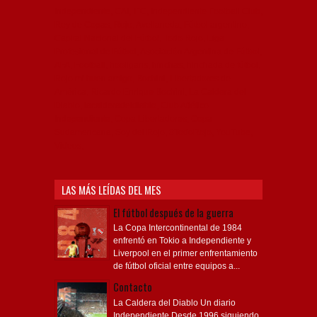
Independiente, CAI, IFC, Independiente Football Club,
Rey de Copas, Rojo, Avellaneda, Fútbol argentino,
Capital Nacional del Fútbol, Todo Rojo, Liga
Profesional de Fútbol, Asociación Argentina de Fútbol,
AFA, Football, hooligans, hinchas, hinchada de fútbol,
Rojo mi buen amigo, Bochini, Libertadores de
América, Ricardo Enrique Bochini, La Caldera del
Diablo, lacalderadeldiablo, Club Atlético
Independiente, Copa Libertadores, Copa
Sudamericana, Soy del Rojo, #TodoRojo, YouTube,
Videos,
LAS MÁS LEÍDAS DEL MES
El fútbol después de la guerra
La Copa Intercontinental de 1984
enfrentó en Tokio a Independiente y
Liverpool en el primer enfrentamiento
de fútbol oficial entre equipos a...
Contacto
La Caldera del Diablo Un diario
Independiente Desde 1996 siguiendo