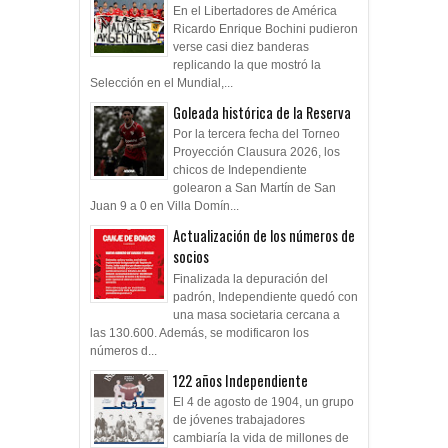
En el Libertadores de América
Ricardo Enrique Bochini pudieron
verse casi diez banderas
replicando la que mostró la
Selección en el Mundial,...
Goleada histórica de la Reserva
Por la tercera fecha del Torneo
Proyección Clausura 2026, los
chicos de Independiente
golearon a San Martín de San
Juan 9 a 0 en Villa Domín...
Actualización de los números de
socios
Finalizada la depuración del
padrón, Independiente quedó con
una masa societaria cercana a
las 130.600. Además, se modificaron los
números d...
122 años Independiente
El 4 de agosto de 1904, un grupo
de jóvenes trabajadores
cambiaría la vida de millones de