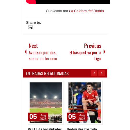
Publicado por
La Caldera del Diablo
Share to:
Next
Previous
Avanzan por dos,
El básquet va por la
suena un tercero
Liga
ENTRADAS RELACIONADAS
05
05
03
Aug
Aug
Aug
2026
2026
2026
Venta de localidades
Godoy desgarrado
Quinteros: "No 