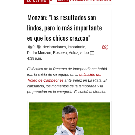
ez Sarsfield
Monzón: "Los resultados son
lindos, pero lo más importante
es que los chicos crezcan"
0
declaraciones
,
Importante
,
Pedro Monzón
,
Reserva
,
Vélez
,
video
4:39 p.m.
El técnico de la Reserva de Independiente habló
tras la caída de su equipo en la
definición del
Trofeo de Campeones
ante Vélez en La Plata. El
cansancio, los momentos de la temporada y la
preparación en la categoría. Escuchá al Moncho.