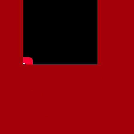
Independiente, CAI, IFC, Independiente Football Club,
Rey de Copas, Rojo, Avellaneda, Fútbol argentino,
Capital Nacional del Fútbol, Todo Rojo, Liga
Profesional de Fútbol, Asociación Argentina de Fútbol,
AFA, Football, hooligans, hinchas, hinchada de fútbol,
Rojo mi buen amigo, Bochini, Libertadores de
América, Ricardo Enrique Bochini, La Caldera del
Diablo, lacalderadeldiablo, Club Atlético
Independiente, Copa Libertadores, Copa
Sudamericana, Soy del Rojo, #TodoRojo, YouTube,