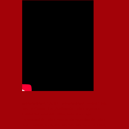
Independiente, CAI, IFC, Independiente Football Club,
Rey de Copas, Rojo, Avellaneda, Fútbol argentino,
Capital Nacional del Fútbol, Todo Rojo, Liga
Profesional de Fútbol, Asociación Argentina de Fútbol,
AFA, Football, hooligans, hinchas, hinchada de fútbol,