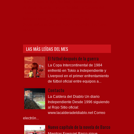
Rojo mi buen amigo, Bochini, Libertadores de
América, Ricardo Enrique Bochini, La Caldera del
Diablo, lacalderadeldiablo, Club Atlético
Independiente, Copa Libertadores, Copa
Sudamericana, Soy del Rojo, #TodoRojo, YouTube,
Videos,
LAS MÁS LEÍDAS DEL MES
El fútbol después de la guerra
La Copa Intercontinental de 1984
enfrentó en Tokio a Independiente y
Liverpool en el primer enfrentamiento
de fútbol oficial entre equipos a...
Contacto
La Caldera del Diablo Un diario
Independiente Desde 1996 siguiendo
al Rojo Sitio oficial:
www.lacalderadeldiablo.net Correo
electrón...
Nuevo capítulo de la novela de Barco
Mientras Esequiel Barco sigue