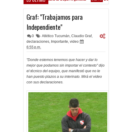
Goleada histórica de la Reserva
PM
Graf: "Trabajamos para
Independiente"
0
Atlético Tucumán
,
Claudio Graf
,
declaraciones
,
Importante
,
video
6:55 p.m.
"Donde estemos tenemos que hacer y dar lo
mejor que podamos sin importar el contexto" dijo
el técnico del equipo, que manifestó que no le
han puesto plazos a su interinato. Mirá el video
con sus declaraciones.