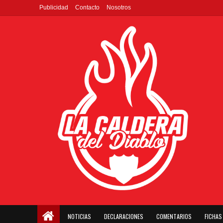
Publicidad
Contacto
Nosotros
NOTICIAS
DECLARACIONES
COMENTARIOS
FICHAS