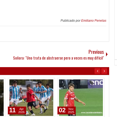
Publicado por
Emiliano Penelas
Previous
Soñora: "Uno trata de abstraerse pero a veces es muy difícil"
07
07
06
Aug
Aug
2026
2026