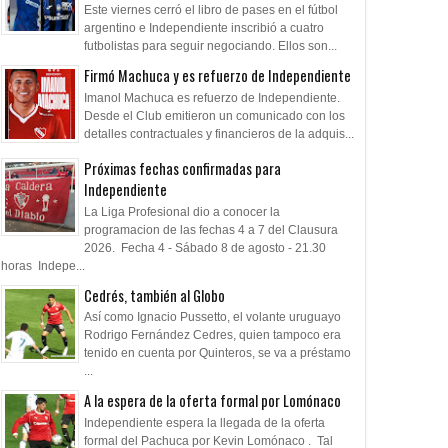
Este viernes cerró el libro de pases en el fútbol
argentino e Independiente inscribió a cuatro
futbolistas para seguir negociando. Ellos son...
Firmó Machuca y es refuerzo de Independiente
Imanol Machuca es refuerzo de Independiente.
Desde el Club emitieron un comunicado con los
detalles contractuales y financieros de la adquis...
Próximas fechas confirmadas para
Independiente
La Liga Profesional dio a conocer la
programacion de las fechas 4 a 7 del Clausura
2026. Fecha 4 - Sábado 8 de agosto - 21.30
horas Indepe...
Cedrés, también al Globo
Así como Ignacio Pussetto, el volante uruguayo
Rodrigo Fernández Cedres, quien tampoco era
tenido en cuenta por Quinteros, se va a préstamo
...
A la espera de la oferta formal por Lomónaco
Independiente espera la llegada de la oferta
formal del Pachuca por Kevin Lomónaco . Tal