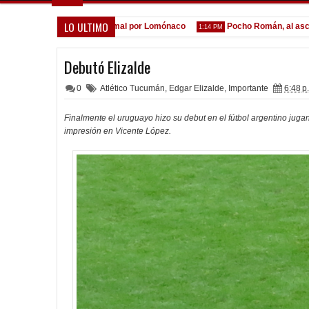
LO ULTIMO
a espera de la oferta formal por Lomónaco
Pocho Román, al ascenso 
1:14 PM
Debutó Elizalde
0
Atlético Tucumán
,
Edgar Elizalde
,
Importante
6:48 p
Finalmente el uruguayo hizo su debut en el fútbol argentino jug
impresión en Vicente López.