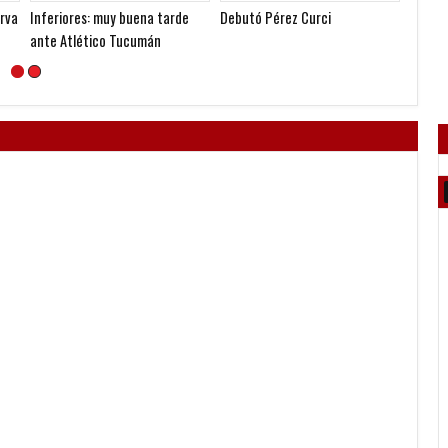
A la espera de la oferta formal
Le pagó a Olimpia
Seoane
por Lomónaco
gestió
nueva