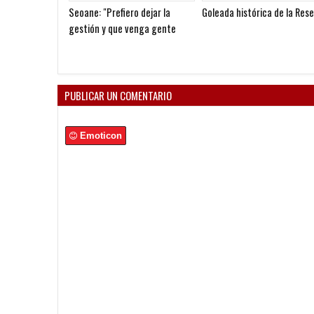
Todo confirmado en la Copa
Pocho Román, al ascenso
Argentina
holandés
PUBLICAR UN COMENTARIO
Emoticon