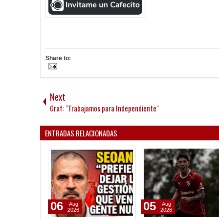
Share to:
Next
Graf: "Trabajamos para Independiente"
ENTRADAS RELACIONADAS
05
07
Aug
Aug
2026
2026