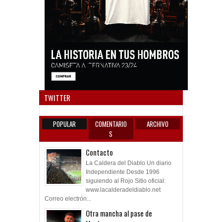
Anun
TWITTER
POPULAR
COMENTARIO
ARCHIVO
S
Contacto
La Caldera del Diablo Un diario
Independiente Desde 1996
siguiendo al Rojo Sitio oficial:
www.lacalderadeldiablo.net
Correo electrón...
Otra mancha al pase de