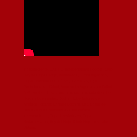
Independiente, CAI, IFC, Independiente Football Club,
Rey de Copas, Rojo, Avellaneda, Fútbol argentino,
Capital Nacional del Fútbol, Todo Rojo, Liga
Profesional de Fútbol, Asociación Argentina de Fútbol,
AFA, Football, hooligans, hinchas, hinchada de fútbol,
Rojo mi buen amigo, Bochini, Libertadores de
América, Ricardo Enrique Bochini, La Caldera del
Diablo, lacalderadeldiablo, Club Atlético
Independiente, Copa Libertadores, Copa
Sudamericana, Soy del Rojo, #TodoRojo, YouTube,
Videos,