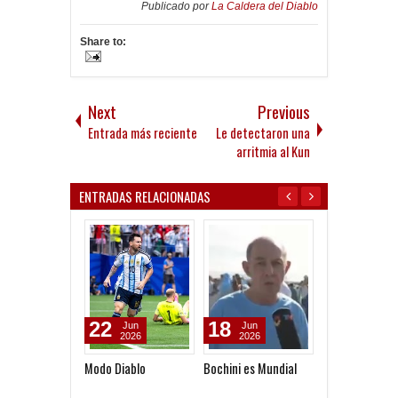
Publicado por
La Caldera del Diablo
Share to:
Next
Previous
Entrada más reciente
Le detectaron una
arritmia al Kun
ENTRADAS RELACIONADAS
22
18
05
Jun
Jun
Dec
2026
2026
2025
Modo Diablo
Bochini es Mundial
El Campeón del
Mundo