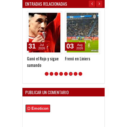
ENTRADAS RELACIONADAS
31
03
26
Jul
Aug
Jul
2026
2026
2026
Ganó el Rojo y sigue
Frenó en Liniers
Una ráfaga en
sumando
Plata
PUBLICAR UN COMENTARIO
Emoticon