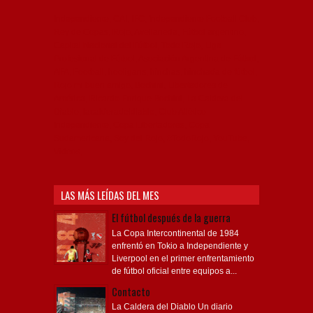
Independiente, CAI, IFC, Independiente Football Club,
Rey de Copas, Rojo, Avellaneda, Fútbol argentino,
Capital Nacional del Fútbol, Todo Rojo, Liga
Profesional de Fútbol, Asociación Argentina de Fútbol,
AFA, Football, hooligans, hinchas, hinchada de fútbol,
Rojo mi buen amigo, Bochini, Libertadores de
América, Ricardo Enrique Bochini, La Caldera del
Diablo, lacalderadeldiablo, Club Atlético
Independiente, Copa Libertadores, Copa
Sudamericana, Soy del Rojo, #TodoRojo, YouTube,
Videos,
LAS MÁS LEÍDAS DEL MES
El fútbol después de la guerra
La Copa Intercontinental de 1984
enfrentó en Tokio a Independiente y
Liverpool en el primer enfrentamiento
de fútbol oficial entre equipos a...
Contacto
La Caldera del Diablo Un diario