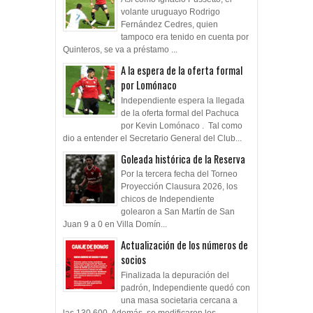
volante uruguayo Rodrigo
Fernández Cedres, quien
tampoco era tenido en cuenta por
Quinteros, se va a préstamo ...
A la espera de la oferta formal
por Lomónaco
Independiente espera la llegada
de la oferta formal del Pachuca
por Kevin Lomónaco . Tal como
dio a entender el Secretario General del Club...
Goleada histórica de la Reserva
Por la tercera fecha del Torneo
Proyección Clausura 2026, los
chicos de Independiente
golearon a San Martín de San
Juan 9 a 0 en Villa Domín...
Actualización de los números de
socios
Finalizada la depuración del
padrón, Independiente quedó con
una masa societaria cercana a
las 130.600. Además, se modificaron los