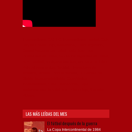
Independiente, CAI, IFC, Independiente Football Club,
Rey de Copas, Rojo, Avellaneda, Fútbol argentino,
Capital Nacional del Fútbol, Todo Rojo, Liga
Profesional de Fútbol, Asociación Argentina de Fútbol,
AFA, Football, hooligans, hinchas, hinchada de fútbol,
Rojo mi buen amigo, Bochini, Libertadores de
América, Ricardo Enrique Bochini, La Caldera del
Diablo, lacalderadeldiablo, Club Atlético
Independiente, Copa Libertadores, Copa
Sudamericana, Soy del Rojo, #TodoRojo, YouTube,
Videos,
LAS MÁS LEÍDAS DEL MES
El fútbol después de la guerra
La Copa Intercontinental de 1984