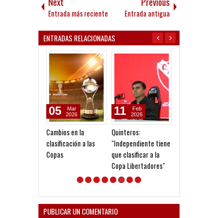
Next
Previous
Entrada más reciente
Entrada antigua
ENTRADAS RELACIONADAS
05
11
20
Mar
Feb
Nov
2026
2026
2025
Cambios en la
Quinteros:
La AFA le otor
clasificación a las
"Independiente tiene
título a Centra
Copas
que clasificar a la
Copa Libertadores"
PUBLICAR UN COMENTARIO