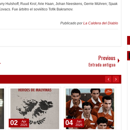
Barry Hulshoff, Ruud Krol; Arie Haan, Johan Neeskens, Gerrie Mühren; Sjaak
ovacs. Fue árbitro el soviético Tofik Bakramov.
Publicado por
La Caldera del Diablo
Previous
"
Entrada antigua
02
04
04
Apr
Jan
2026
2026