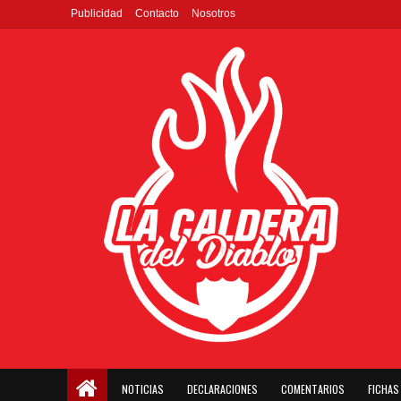
Publicidad
Contacto
Nosotros
NOTICIAS
DECLARACIONES
COMENTARIOS
FICHAS