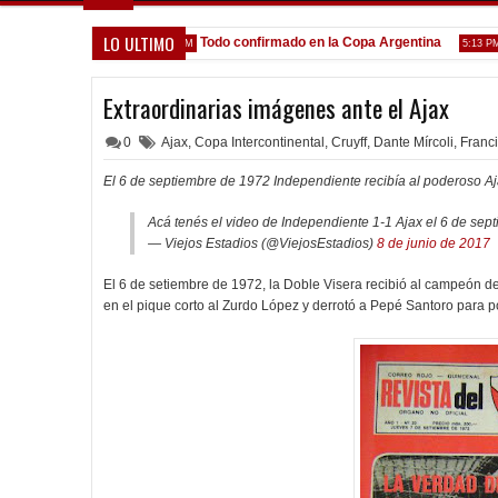
LO ULTIMO
nga gente nueva"
Todo confirmado en la Copa Argentina
Gol
7:08 PM
5:13 PM
Extraordinarias imágenes ante el Ajax
0
Ajax
,
Copa Intercontinental
,
Cruyff
,
Dante Mírcoli
,
Franc
El 6 de septiembre de 1972 Independiente recibía al poderoso A
Acá tenés el video de Independiente 1-1 Ajax el 6 de se
— Viejos Estadios (@ViejosEstadios)
8 de junio de 2017
El 6 de setiembre de 1972, la Doble Visera recibió al campeón de
en el pique corto al Zurdo López y derrotó a Pepé Santoro para pon