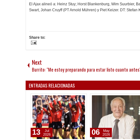
El Ajax alineó a: Heinz Stuy; Horst Blankenburg, Wim Suurbier, 
Swart, Johan Cruyff (PT Arnold Mühren) y Piet Keizer. DT: Stefan K
Share to:
Next
Burrito: "Me estoy preparando para estar listo cuanto antes
ENTRADAS RELACIONADAS
13
06
Jul
May
2026
2026