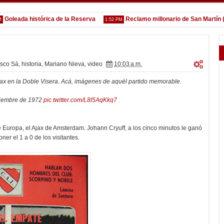
eada histórica de la Reserva
Reclamo millonario de San Martín (SJ)
1:52 PM
isco Sá
,
historia
,
Mariano Nieva
,
video
10:03 a.m.
jax en la Doble Visera. Acá, imágenes de aquél partido memorable.
ptiembre de 1972
pic.twitter.com/L8I5AqKkq7
 Europa, el Ajax de Amsterdam. Johann Cryuff, a los cinco minutos le ganó
er el 1 a 0 de los visitantes.