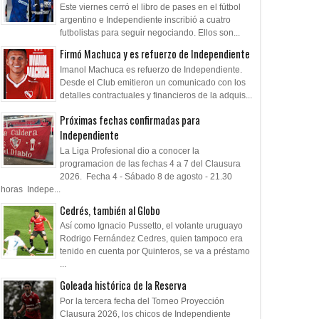
Este viernes cerró el libro de pases en el fútbol
ó el Tano Mírcoli
Miércoles azul
La historia de la c
argentino e Independiente inscribió a cuatro
futbolistas para seguir negociando. Ellos son...
Firmó Machuca y es refuerzo de Independiente
Imanol Machuca es refuerzo de Independiente.
Desde el Club emitieron un comunicado con los
detalles contractuales y financieros de la adquis...
Próximas fechas confirmadas para
Independiente
La Liga Profesional dio a conocer la
programacion de las fechas 4 a 7 del Clausura
2026. Fecha 4 - Sábado 8 de agosto - 21.30
horas Indepe...
Cedrés, también al Globo
Así como Ignacio Pussetto, el volante uruguayo
Rodrigo Fernández Cedres, quien tampoco era
tenido en cuenta por Quinteros, se va a préstamo
...
Goleada histórica de la Reserva
Por la tercera fecha del Torneo Proyección
Clausura 2026, los chicos de Independiente