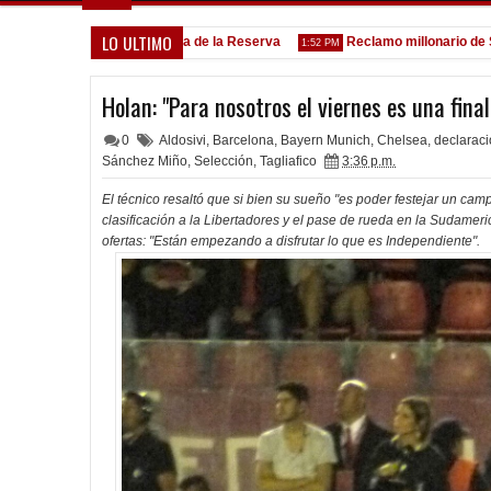
LO ULTIMO
Goleada histórica de la Reserva
Reclamo millonario de San Ma
5:13 PM
1:52 PM
Holan: "Para nosotros el viernes es una final
0
Aldosivi
,
Barcelona
,
Bayern Munich
,
Chelsea
,
declarac
Sánchez Miño
,
Selección
,
Tagliafico
3:36 p.m.
El técnico resaltó que si bien su sueño "es poder festejar un cam
clasificación a la Libertadores y el pase de rueda en la Sudameri
ofertas: "Están empezando a disfrutar lo que es Independiente".