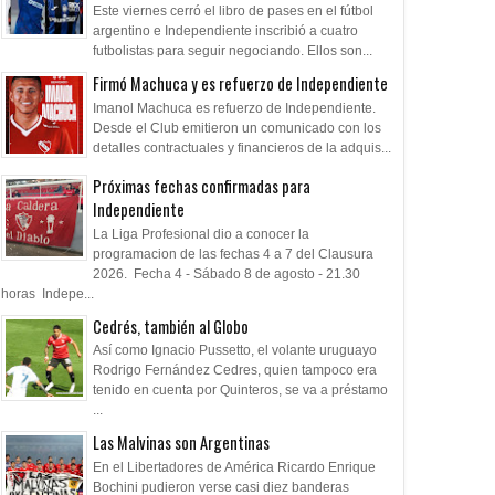
ra
Independiente deb
Este viernes cerró el libro de pases en el fútbol
11 millones de dól
argentino e Independiente inscribió a cuatro
Verón
futbolistas para seguir negociando. Ellos son...
Firmó Machuca y es refuerzo de Independiente
Imanol Machuca es refuerzo de Independiente.
Desde el Club emitieron un comunicado con los
detalles contractuales y financieros de la adquis...
Próximas fechas confirmadas para
Independiente
La Liga Profesional dio a conocer la
programacion de las fechas 4 a 7 del Clausura
2026. Fecha 4 - Sábado 8 de agosto - 21.30
horas Indepe...
Cedrés, también al Globo
Así como Ignacio Pussetto, el volante uruguayo
Rodrigo Fernández Cedres, quien tampoco era
tenido en cuenta por Quinteros, se va a préstamo
...
Las Malvinas son Argentinas
En el Libertadores de América Ricardo Enrique
Bochini pudieron verse casi diez banderas