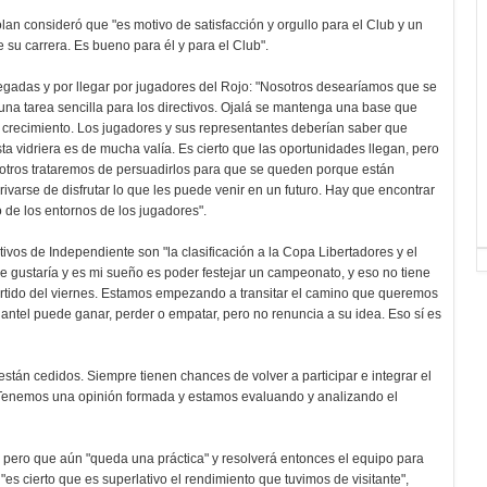
olan consideró que "es motivo de satisfacción y orgullo para el Club y un
 su carrera. Es bueno para él y para el Club".
llegadas y por llegar por jugadores del Rojo: "Nosotros desearíamos que se
una tarea sencilla para los directivos. Ojalá se mantenga una base que
o crecimiento. Los jugadores y sus representantes deberían saber que
 vidriera es de mucha valía. Es cierto que las oportunidades llegan, pero
otros trataremos de persuadirlos para que se queden porque están
ivarse de disfrutar lo que les puede venir en un futuro. Hay que encontrar
 o de los entornos de los jugadores".
ivos de Independiente son "la clasificación a la Copa Libertadores y el
 gustaría y es mi sueño es poder festejar un campeonato, y eso no tiene
partido del viernes. Estamos empezando a transitar el camino que queremos
plantel puede ganar, perder o empatar, pero no renuncia a su idea. Eso sí es
stán cedidos. Siempre tienen chances de volver a participar e integrar el
s. Tenemos una opinión formada y estamos evaluando y analizando el
, pero que aún "queda una práctica" y resolverá entonces el equipo para
 "es cierto que es superlativo el rendimiento que tuvimos de visitante",