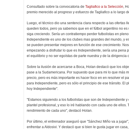
Consultado sobre la convocatoria de
Tagliafico a la Selección
, H
premio merecido al progreso y esfuerzo de Tagliafico a lo largo de
Luego, el técnico dio una sentencia clara respecto a las ofertas 
queden todos, pero ya sabemos que en el fútbol argentino no es 
siga creciendo. Sería un contratiempo perder futbolistas en plen
Independiente es uno de los clubes mas grandes del mundo, y esta
se pueden presentar mejores en función de ese crecimiento. Nos
empezando a disfrutar lo que es Independiente, sería una pena pr
el equilibrio y no ser egoístas de parte nuestra y de la dirigencia
Sobre la ilusión de acercarse a Boca, Holan destacó que los objet
pase a la Sudamericana. Por supuesto que para mi lo que más me
precio, pero es más importante es hacer foco en en resolver el 
para Independiente, pero es sólo el principio de ese tránsito. El 
hoy Independiente".
"Estamos siguiendo a los futbolistas que son de Independiente y e
plantel profesional, y eso lo iré hablando con cada uno de ello
rendimiento de cada uno", destacó Holan.
Por último, el entrenador aseguró que "Sánchez Miño va a jugar"
enfrentar a Aldosivi. Y destacó que si bien le gusta jugar en casa,