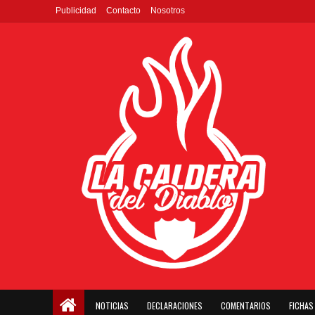
Publicidad
Contacto
Nosotros
NOTICIAS
DECLARACIONES
COMENTARIOS
FICHAS