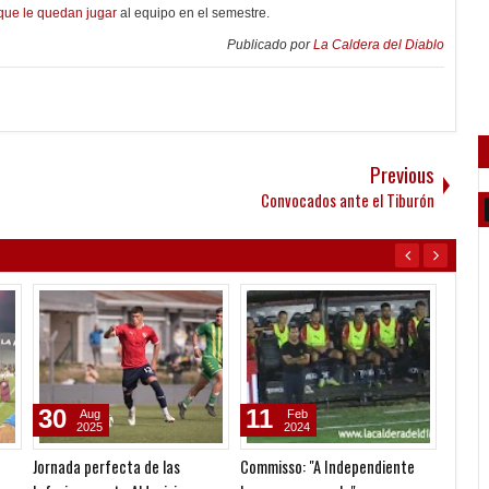
 que le quedan jugar
al equipo en el semestre.
Publicado por
La Caldera del Diablo
Previous
Convocados ante el Tiburón
30
11
22
Aug
Feb
2025
2024
Jornada perfecta de las
Commisso: "A Independiente
Se abo