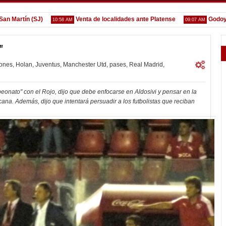
rtín (SJ)
Venta de localidades ante Platense
Godoy desg
10:58 AM
09:07 AM
"
iones
,
Holan
,
Juventus
,
Manchester Utd
,
pases
,
Real Madrid
,
peonato" con el Rojo, dijo que debe enfocarse en Aldosivi y pensar en la
cana. Además, dijo que intentará persuadir a los futbolistas que reciban