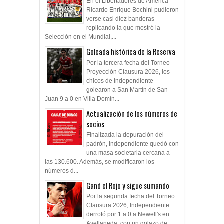
En el Libertadores de América
Ricardo Enrique Bochini pudieron
verse casi diez banderas
replicando la que mostró la
Selección en el Mundial,...
Goleada histórica de la Reserva
Por la tercera fecha del Torneo
Proyección Clausura 2026, los
chicos de Independiente
golearon a San Martín de San
Juan 9 a 0 en Villa Domín...
Actualización de los números de
socios
Finalizada la depuración del
padrón, Independiente quedó con
una masa societaria cercana a
las 130.600. Además, se modificaron los
números d...
Ganó el Rojo y sigue sumando
Por la segunda fecha del Torneo
Clausura 2026, Independiente
derrotó por 1 a 0 a Newell's en
Avellaneda, con un golazo de