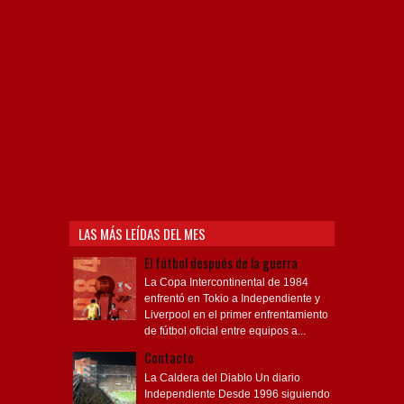
Independiente, CAI, IFC, Independiente Football Club,
Rey de Copas, Rojo, Avellaneda, Fútbol argentino,
Capital Nacional del Fútbol, Todo Rojo, Liga
Profesional de Fútbol, Asociación Argentina de Fútbol,
AFA, Football, hooligans, hinchas, hinchada de fútbol,
Rojo mi buen amigo, Bochini, Libertadores de
América, Ricardo Enrique Bochini, La Caldera del
Diablo, lacalderadeldiablo, Club Atlético
Independiente, Copa Libertadores, Copa
Sudamericana, Soy del Rojo, #TodoRojo, YouTube,
Videos,
LAS MÁS LEÍDAS DEL MES
El fútbol después de la guerra
La Copa Intercontinental de 1984
enfrentó en Tokio a Independiente y
Liverpool en el primer enfrentamiento
de fútbol oficial entre equipos a...
Contacto
La Caldera del Diablo Un diario
Independiente Desde 1996 siguiendo