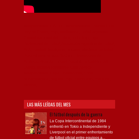
Independiente, CAI, IFC, Independiente Football Club,
Rey de Copas, Rojo, Avellaneda, Fútbol argentino,
Capital Nacional del Fútbol, Todo Rojo, Liga
Profesional de Fútbol, Asociación Argentina de Fútbol,
AFA, Football, hooligans, hinchas, hinchada de fútbol,
Rojo mi buen amigo, Bochini, Libertadores de
América, Ricardo Enrique Bochini, La Caldera del
Diablo, lacalderadeldiablo, Club Atlético
Independiente, Copa Libertadores, Copa
Sudamericana, Soy del Rojo, #TodoRojo, YouTube,
Videos,
LAS MÁS LEÍDAS DEL MES
El fútbol después de la guerra
La Copa Intercontinental de 1984
enfrentó en Tokio a Independiente y
Liverpool en el primer enfrentamiento
de fútbol oficial entre equipos a...