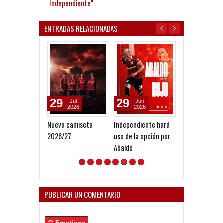
Independiente"
ENTRADAS RELACIONADAS
29
29
27
Jul
Jun
Dec
2026
2026
2025
Nueva camiseta
Independiente hará
El Rojo en la Se
2026/27
uso de la opción por
de la Plata
Abaldo
PUBLICAR UN COMENTARIO
Emoticon