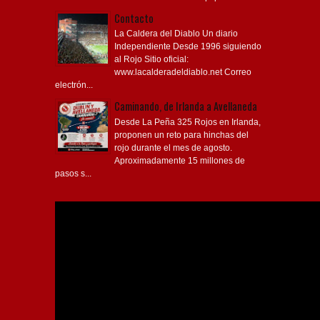
Contacto
La Caldera del Diablo Un diario
Independiente Desde 1996 siguiendo
al Rojo Sitio oficial:
www.lacalderadeldiablo.net Correo
electrón...
Caminando, de Irlanda a Avellaneda
Desde La Peña 325 Rojos en Irlanda,
proponen un reto para hinchas del
rojo durante el mes de agosto.
Aproximadamente 15 millones de
pasos s...