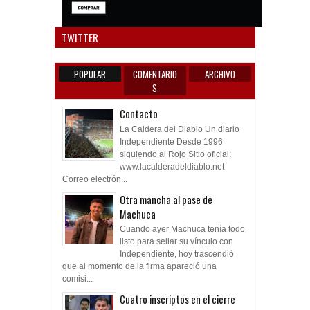
Anun
TWITTER
POPULAR
COMENTARIO
ARCHIVO
S
Contacto
La Caldera del Diablo Un diario
Independiente Desde 1996
siguiendo al Rojo Sitio oficial:
www.lacalderadeldiablo.net
Correo electrón...
Otra mancha al pase de
Machuca
Cuando ayer Machuca tenía todo
listo para sellar su vínculo con
Independiente, hoy trascendió
que al momento de la firma apareció una
comisi...
Cuatro inscriptos en el cierre