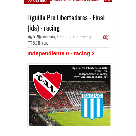
Frenó en Liniers
:39 PM
Liguilla Pre Libertadores - Final
(ida) - racing
0
derrota
,
ficha
,
Liguilla
,
racing
8:15 p.m.
Independiente 0 - racing 2