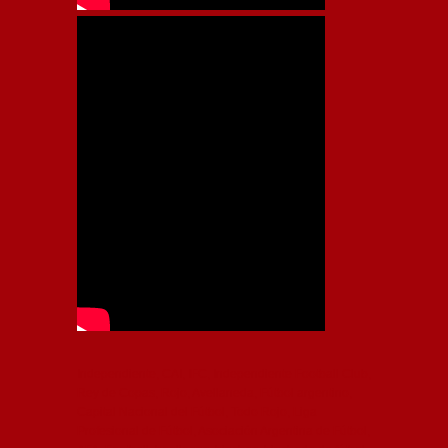
Independiente, CAI, IFC, Independiente Football Club,
Rey de Copas, Rojo, Avellaneda, Fútbol argentino,
Capital Nacional del Fútbol, Todo Rojo, Liga
Profesional de Fútbol, Asociación Argentina de Fútbol,