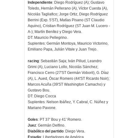
Independiente
: Diego Rodríguez (A); Gustavo
Toledo, Hernán Pellerano (A), Víctor Cuesta (A),
Nicolás Tagliafico; Jorge Ortiz, Diego Rodríguez
Berrini (Exp. 5'ST), Matías Pisano (ST Claudio
Aquino), Cristian Rodríguez (ST Juan M. Lucero -
A-); Martín Benítez y Diego Vera.
DT: Mauricio Pellegrino.
Suplentes: Germán Montoya, Mauricio Victorino,
Emiliano Papa, Julián Vitale y Juan Trejo.
racing
: Sebastián Saja; Iván Pillud, Leandro
Grimi (A), Luciano Lollo, Nicolás Sánchez;
Francisco Cerro (27'ST Germán Voboril), G. Díaz
(A), L. Aued, Óscar Romero (44'ST Ricardo Noir);
Marcos Acuña (39'ST Washington Camacho) y
Gustavo Bou.
DT: Diego Cocca
Suplentes: Nelson Ibáñez, Y. Cabral, C. Núñez y
Mariano Pavone.
Goles
: PT 37' Bou y 41' Romero.
Juez
: Germán Delfino.
Diabólico del partido
: Diego Vera.
Estadio
: Libertadores de América.