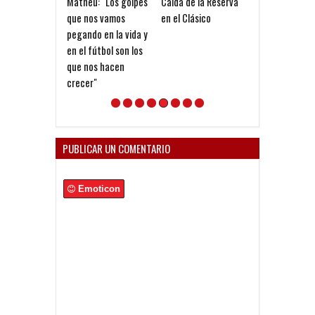
Matheu: "Los golpes
Caída de la Reserva
Matheu:
que nos vamos
en el Clásico
"Independiente
pegando en la vida y
Club que tiene
en el fútbol son los
identidad y un
que nos hacen
manera de jug
crecer"
PUBLICAR UN COMENTARIO
Emoticon