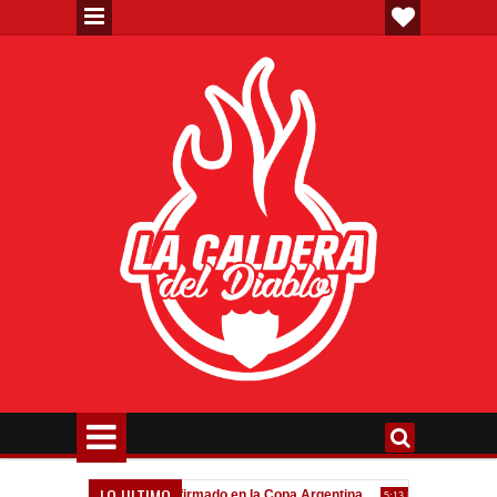
LO ULTIMO
eva"
Todo confirmado en la Copa Argentina
Goleada históri
7:08 PM
5:13 PM