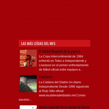
AFA, Football, hooligans, hinchas, hinchada de fútbol,
Rojo mi buen amigo, Bochini, Libertadores de
América, Ricardo Enrique Bochini, La Caldera del
Diablo, lacalderadeldiablo, Club Atlético
Independiente, Copa Libertadores, Copa
Sudamericana, Soy del Rojo, #TodoRojo, YouTube,
Videos,
LAS MÁS LEÍDAS DEL MES
El fútbol después de la guerra
La Copa Intercontinental de 1984
enfrentó en Tokio a Independiente y
Liverpool en el primer enfrentamiento
de fútbol oficial entre equipos a...
Contacto
La Caldera del Diablo Un diario
Independiente Desde 1996 siguiendo
al Rojo Sitio oficial:
www.lacalderadeldiablo.net Correo
electrón...
Nuevo capítulo de la novela de Barco