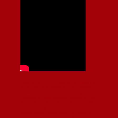
Independiente, CAI, IFC, Independiente Football Club,
Rey de Copas, Rojo, Avellaneda, Fútbol argentino,
Capital Nacional del Fútbol, Todo Rojo, Liga
Profesional de Fútbol, Asociación Argentina de Fútbol,
AFA, Football, hooligans, hinchas, hinchada de fútbol,
Rojo mi buen amigo, Bochini, Libertadores de
América, Ricardo Enrique Bochini, La Caldera del
Diablo, lacalderadeldiablo, Club Atlético