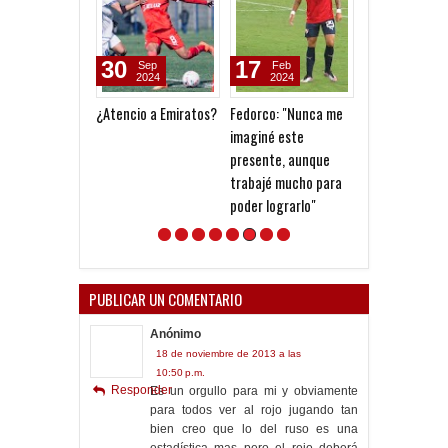
30
17
12
Sep
Feb
Jan
2024
2024
2020
¿Atencio a Emiratos?
Fedorco: "Nunca me
Ensayo con gol
imaginé este
ante Douglas 
presente, aunque
trabajé mucho para
poder lograrlo"
PUBLICAR UN COMENTARIO
Anónimo
18 de noviembre de 2013 a las
10:50 p.m.
Responder
Es un orgullo para mi y obviamente
para todos ver al rojo jugando tan
bien creo que lo del ruso es una