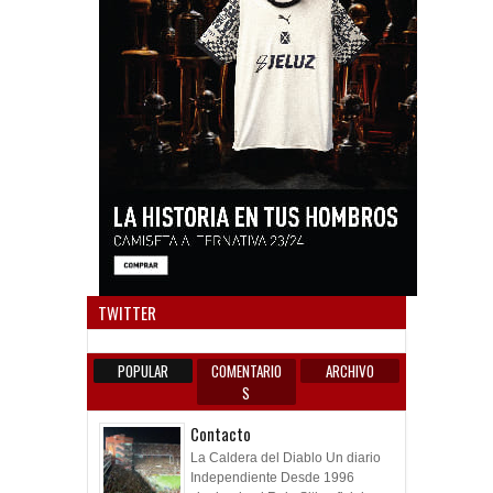
Anun
TWITTER
POPULAR
COMENTARIO
ARCHIVO
S
Contacto
La Caldera del Diablo Un diario
Independiente Desde 1996