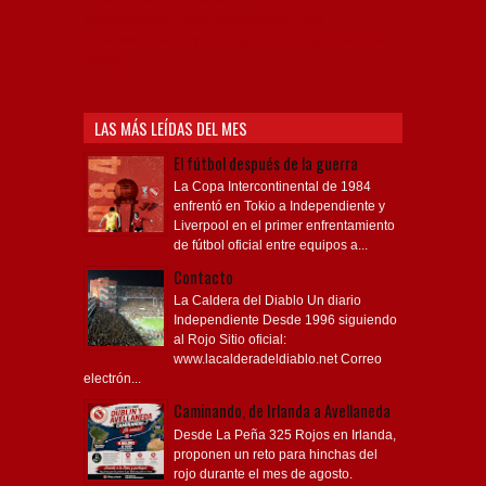
Independiente, Copa Libertadores, Copa
Sudamericana, Soy del Rojo, #TodoRojo, YouTube,
Videos,
LAS MÁS LEÍDAS DEL MES
El fútbol después de la guerra
La Copa Intercontinental de 1984
enfrentó en Tokio a Independiente y
Liverpool en el primer enfrentamiento
de fútbol oficial entre equipos a...
Contacto
La Caldera del Diablo Un diario
Independiente Desde 1996 siguiendo
al Rojo Sitio oficial:
www.lacalderadeldiablo.net Correo
electrón...
Caminando, de Irlanda a Avellaneda
Desde La Peña 325 Rojos en Irlanda,
proponen un reto para hinchas del
rojo durante el mes de agosto.