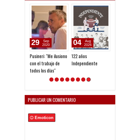
04
02
28
Aug
Aug
Jul
2026
2026
2026
122 años
Pato eterno
Facundo Parra
Independiente
"Independient
un antes y un
después en mi 
PUBLICAR UN COMENTARIO
Emoticon