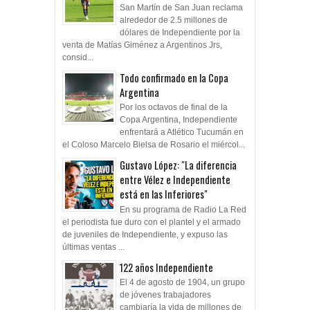
alrededor de 2.5 millones de
dólares de Independiente por la
venta de Matías Giménez a Argentinos Jrs,
consid...
Todo confirmado en la Copa
Argentina
Por los octavos de final de la
Copa Argentina, Independiente
enfrentará a Atlético Tucumán en
el Coloso Marcelo Bielsa de Rosario el miércol...
Gustavo López: "La diferencia
entre Vélez e Independiente
está en las Inferiores"
En su programa de Radio La Red
el periodista fue duro con el plantel y el armado
de juveniles de Independiente, y expuso las
últimas ventas ...
122 años Independiente
El 4 de agosto de 1904, un grupo
de jóvenes trabajadores
cambiaría la vida de millones de
personas durante más de un siglo