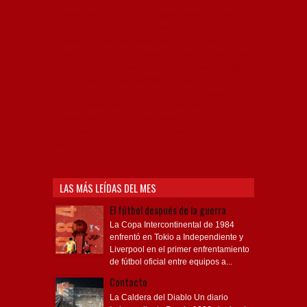
Independiente, CAI, IFC, Independiente Football Club,
Rey de Copas, Rojo, Avellaneda, Fútbol argentino,
Capital Nacional del Fútbol, Todo Rojo, Liga
Profesional de Fútbol, Asociación Argentina de Fútbol,
AFA, Football, hooligans, hinchas, hinchada de fútbol,
Rojo mi buen amigo, Bochini, Libertadores de
América, Ricardo Enrique Bochini, La Caldera del
Diablo, lacalderadeldiablo, Club Atlético
Independiente, Copa Libertadores, Copa
Sudamericana, Soy del Rojo, #TodoRojo, YouTube,
Videos,
LAS MÁS LEÍDAS DEL MES
El fútbol después de la guerra
La Copa Intercontinental de 1984
enfrentó en Tokio a Independiente y
Liverpool en el primer enfrentamiento
de fútbol oficial entre equipos a...
Contacto
La Caldera del Diablo Un diario
Independiente Desde 1996 siguiendo