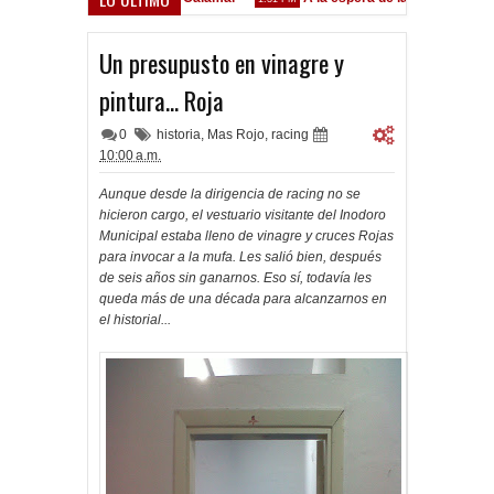
Godoy desgarrado
AM
Un presupusto en vinagre y
pintura... Roja
0
historia
,
Mas Rojo
,
racing
10:00 a.m.
Aunque desde la dirigencia de racing no se
hicieron cargo, el vestuario visitante del Inodoro
Municipal estaba lleno de vinagre y cruces Rojas
para invocar a la mufa. Les salió bien, después
de seis años sin ganarnos. Eso sí, todavía les
queda más de una década para alcanzarnos en
el historial...