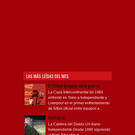
Rey de Copas, Rojo, Avellaneda, Fútbol argentino,
Capital Nacional del Fútbol, Todo Rojo, Liga
Profesional de Fútbol, Asociación Argentina de Fútbol,
AFA, Football, hooligans, hinchas, hinchada de fútbol,
Rojo mi buen amigo, Bochini, Libertadores de
América, Ricardo Enrique Bochini, La Caldera del
Diablo, lacalderadeldiablo, Club Atlético
Independiente, Copa Libertadores, Copa
Sudamericana, Soy del Rojo, #TodoRojo, YouTube,
Videos,
LAS MÁS LEÍDAS DEL MES
El fútbol después de la guerra
La Copa Intercontinental de 1984
enfrentó en Tokio a Independiente y
Liverpool en el primer enfrentamiento
de fútbol oficial entre equipos a...
Contacto
La Caldera del Diablo Un diario
Independiente Desde 1996 siguiendo
al Rojo Sitio oficial: