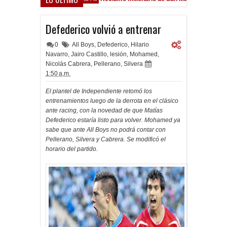
rsfield
Defederico volvió a entrenar
0
All Boys
,
Defederico
,
Hilario
Navarro
,
Jairo Castillo
,
lesión
,
Mohamed
,
Nicolás Cabrera
,
Pellerano
,
Silvera
1:50 a.m.
El plantel de Independiente retomó los
entrenamientos luego de la derrota en el clásico
ante racing, con la novedad de que Matías
Defederico estaría listo para volver. Mohamed ya
sabe que ante All Boys no podrá contar con
Pellerano, Silvera y Cabrera. Se modificó el
horario del partido.