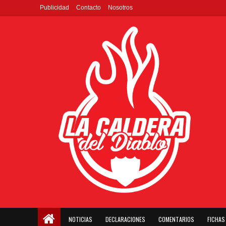
Publicidad
Contacto
Nosotros
NOTICIAS
DECLARACIONES
COMENTARIOS
FICHAS