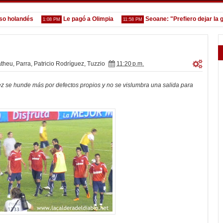
olandés
Le pagó a Olimpia
Seoane: "Prefiero dejar la gest
1:08 PM
11:58 PM
theu
,
Parra
,
Patricio Rodríguez
,
Tuzzio
11:20 p.m.
z se hunde más por defectos propios y no se vislumbra una salida para