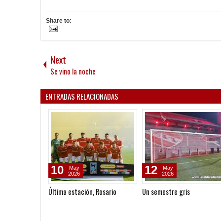
Share to:
Next
Se vino la noche
ENTRADAS RELACIONADAS
10
12
May
May
2026
2026
Última estación, Rosario
Un semestre gris