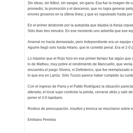
Sin ideas, sin fútbol, sin sangre, sin garra. Esa fue la imagen 
promedio, la promoción y el descenso; que no logra generar peli
errores groseros en la última línea; y que es vapuleado hasta por
En el primer desborde por la autopista que dejaba la franja izquier
Sólo iban tres minutos. En ese momento uno advertía que ese equi
Arsenal no hacía demasiado, pero Independiente era un equipo si
Aguirre llegó solo hasta Hilario, que le cometió penal. Era el 2-0 
Lo máximo que el Rojo hizo en ese primer tiempo fue algún que o
lo de Matheu, muy pobre el rendimiento de Mancuello, que venía 
encuentra el juego Silvera, ni Defederico, que fue reemplazado
lo que era en Lanús. Sólo Tuzzio parece haber cumplido su cuota
Con el ingreso de Parra y el Patito Rodríguez la situación parecía
alterada, el local supo controlar la pelota, cerrarse atrás y salir 
poner el 3-0 lapidario.
Rostros de preocupación, insultos y bronca se mezclaron sobre e
Emiliano Penelas