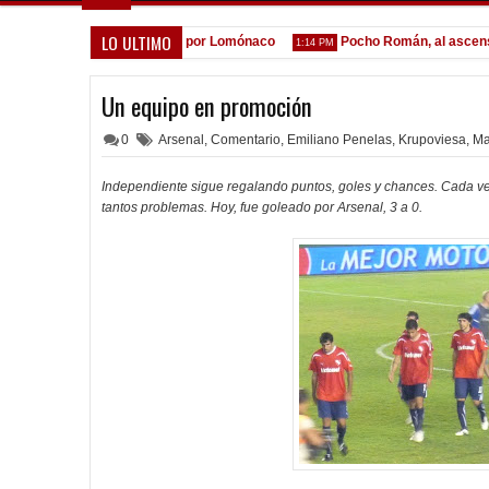
LO ULTIMO
espera de la oferta formal por Lomónaco
Pocho Román, al ascenso h
1:14 PM
Un equipo en promoción
0
Arsenal
,
Comentario
,
Emiliano Penelas
,
Krupoviesa
,
Ma
Independiente sigue regalando puntos, goles y chances. Cada ve
tantos problemas. Hoy, fue goleado por Arsenal, 3 a 0.