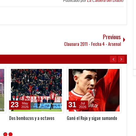
Publicado por
La Caldera del Diablo
Previous
Clausura 2011 - Fecha 4 - Arsenal
23
31
21
May
Jul
2026
2026
Dos bombazos y a octavos
Ganó el Rojo y sigue sumando
La hue