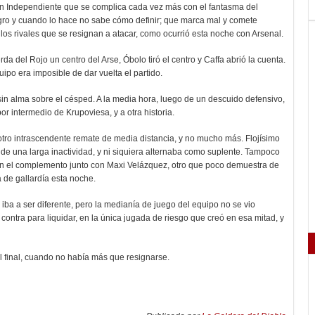
de un Independiente que se complica cada vez más con el fantasma del
gro y cuando lo hace no sabe cómo definir; que marca mal y comete
 los rivales que se resignan a atacar, como ocurrió esta noche con Arsenal.
da del Rojo un centro del Arse, Óbolo tiró el centro y Caffa abrió la cuenta.
po era imposible de dar vuelta el partido.
n alma sobre el césped. A la media hora, luego de un descuido defensivo,
por intermedio de Krupoviesa, y a otra historia.
tro intrascendente remate de media distancia, y no mucho más. Flojísimo
de una larga inactividad, y ni siquiera alternaba como suplente. Tampoco
 en el complemento junto con Maxi Velázquez, otro que poco demuestra de
 de gallardía esta noche.
 iba a ser diferente, pero la medianía de juego del equipo no se vio
de contra para liquidar, en la única jugada de riesgo que creó en esa mitad, y
l final, cuando no había más que resignarse.