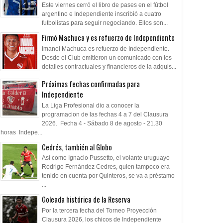
Este viernes cerró el libro de pases en el fútbol
argentino e Independiente inscribió a cuatro
futbolistas para seguir negociando. Ellos son...
Firmó Machuca y es refuerzo de Independiente
Imanol Machuca es refuerzo de Independiente.
Desde el Club emitieron un comunicado con los
detalles contractuales y financieros de la adquis...
Próximas fechas confirmadas para
Independiente
La Liga Profesional dio a conocer la
programacion de las fechas 4 a 7 del Clausura
2026. Fecha 4 - Sábado 8 de agosto - 21.30
horas Indepe...
Cedrés, también al Globo
Así como Ignacio Pussetto, el volante uruguayo
Rodrigo Fernández Cedres, quien tampoco era
tenido en cuenta por Quinteros, se va a préstamo
...
Goleada histórica de la Reserva
Por la tercera fecha del Torneo Proyección
Clausura 2026, los chicos de Independiente