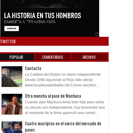
Anuncio SOICOS
TWITTER
POPULAR
COMENTARIOS
ARCHIVO
Contacto
La Caldera del Diablo Un diario Independiente
Desde 1996 siguiendo al Rojo Sitio oficial:
www.lacalderadeldiablo.net Correo electrón...
Otra mancha al pase de Machuca
Cuando ayer Machuca tenía todo listo para sellar
su vínculo con Independiente, hoy trascendió que
al momento de la firma apareció una comisi...
Cuatro inscriptos en el cierre del mercado de
pases