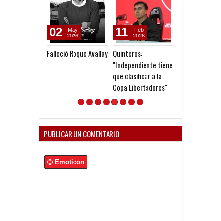
02
11
24
May
Feb
Jul
2026
2026
2026
Falleció Roque Avallay
Quinteros:
Hermano Diabl
"Independiente tiene
que clasificar a la
Copa Libertadores"
PUBLICAR UN COMENTARIO
Emoticon