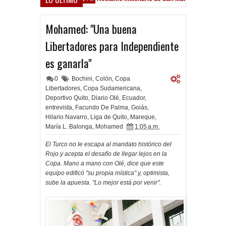
sfield
Mohamed: "Una buena
Libertadores para Independiente
es ganarla"
0
Bochini
,
Colón
,
Copa
Libertadores
,
Copa Sudamericana
,
Deportivo Quito
,
Diario Olé
,
Ecuador
,
entrevista
,
Facundo De Palma
,
Goiás
,
Hilario Navarro
,
Liga de Quito
,
Mareque
,
María L. Balonga
,
Mohamed
1:05 a.m.
El Turco no le escapa al mandato histórico del
Rojo y acepta el desafío de llegar lejos en la
Copa. Mano a mano con Olé, dice que este
equipo edificó "su propia mística" y, optimista,
sube la apuesta. "Lo mejor está por venir".