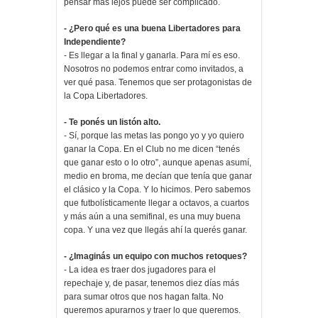
pensar más lejos puede ser complicado.
- ¿Pero qué es una buena Libertadores para
Independiente?
- Es llegar a la final y ganarla. Para mí es eso.
Nosotros no podemos entrar como invitados, a
ver qué pasa. Tenemos que ser protagonistas de
la Copa Libertadores.
- Te ponés un listón alto.
- Sí, porque las metas las pongo yo y yo quiero
ganar la Copa. En el Club no me dicen “tenés
que ganar esto o lo otro”, aunque apenas asumí,
medio en broma, me decían que tenía que ganar
el clásico y la Copa. Y lo hicimos. Pero sabemos
que futbolísticamente llegar a octavos, a cuartos
y más aún a una semifinal, es una muy buena
copa. Y una vez que llegás ahí la querés ganar.
- ¿Imaginás un equipo con muchos retoques?
- La idea es traer dos jugadores para el
repechaje y, de pasar, tenemos diez días más
para sumar otros que nos hagan falta. No
queremos apurarnos y traer lo que queremos.