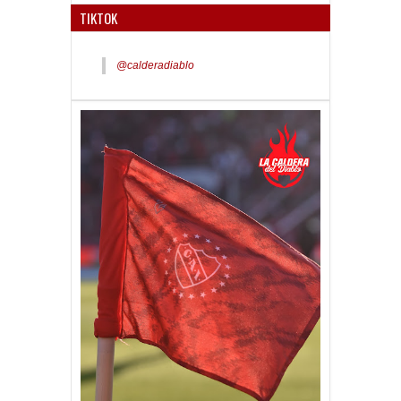
TIKTOK
@calderadiablo