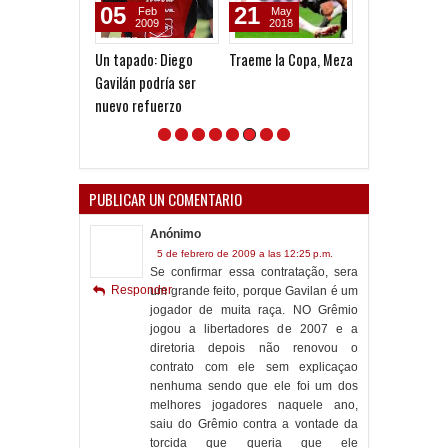
05
21
28
Feb
May
Dec
2009
2018
2013
Un tapado: Diego
Traeme la Copa, Meza
Trayectoria
Gavilán podría ser
nuevo refuerzo
PUBLICAR UN COMENTARIO
Anónimo
5 de febrero de 2009 a las 12:25 p.m.
Se confirmar essa contratação, sera
Responder
um grande feito, porque Gavilan é um
jogador de muita raça. NO Grêmio
jogou a libertadores de 2007 e a
diretoria depois não renovou o
contrato com ele sem explicaçao
nenhuma sendo que ele foi um dos
melhores jogadores naquele ano,
saiu do Grêmio contra a vontade da
torcida que queria que ele