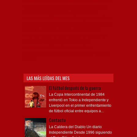
Independiente, CAI, IFC, Independiente Football Club,
Rey de Copas, Rojo, Avellaneda, Fútbol argentino,
Capital Nacional del Fútbol, Todo Rojo, Liga
Profesional de Fútbol, Asociación Argentina de Fútbol,
AFA, Football, hooligans, hinchas, hinchada de fútbol,
Rojo mi buen amigo, Bochini, Libertadores de
América, Ricardo Enrique Bochini, La Caldera del
Diablo, lacalderadeldiablo, Club Atlético
Independiente, Copa Libertadores, Copa
Sudamericana, Soy del Rojo, #TodoRojo, YouTube,
Videos,
LAS MÁS LEÍDAS DEL MES
El fútbol después de la guerra
La Copa Intercontinental de 1984
enfrentó en Tokio a Independiente y
Liverpool en el primer enfrentamiento
de fútbol oficial entre equipos a...
Contacto
La Caldera del Diablo Un diario
Independiente Desde 1996 siguiendo