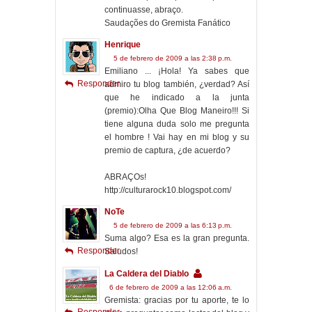
continuasse, abraço.
Saudações do Gremista Fanático
Henrique
5 de febrero de 2009 a las 2:38 p.m.
Emiliano ... ¡Hola! Ya sabes que
Responder
admiro tu blog también, ¿verdad? Así
que he indicado a la junta
(premio):Olha Que Blog Maneiro!!! Si
tiene alguna duda solo me pregunta
el hombre ! Vai hay en mi blog y su
premio de captura, ¿de acuerdo?
ABRAÇOs!
http://culturarock10.blogspot.com/
NoTe
5 de febrero de 2009 a las 6:13 p.m.
Suma algo? Esa es la gran pregunta.
Responder
Saludos!
La Caldera del Diablo
6 de febrero de 2009 a las 12:06 a.m.
Gremista: gracias por tu aporte, te lo