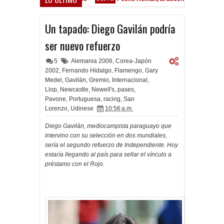
Un tapado: Diego Gavilán podría
ser nuevo refuerzo
5
Alemania 2006
,
Corea-Japón
2002
,
Fernando Hidalgo
,
Flamengo
,
Gary
Medel
,
Gavilán
,
Gremio
,
Internacional
,
Llop
,
Newcastle
,
Newell's
,
pases
,
Pavone
,
Portuguesa
,
racing
,
San
Lorenzo
,
Udinese
10:56 a.m.
Diego Gavilán, mediocampista paraguayo que
intervino con su selección en dos mundiales,
sería el segundo refuerzo de Independiente. Hoy
estaría llegando al país para sellar el vínculo a
préstamo con el Rojo.