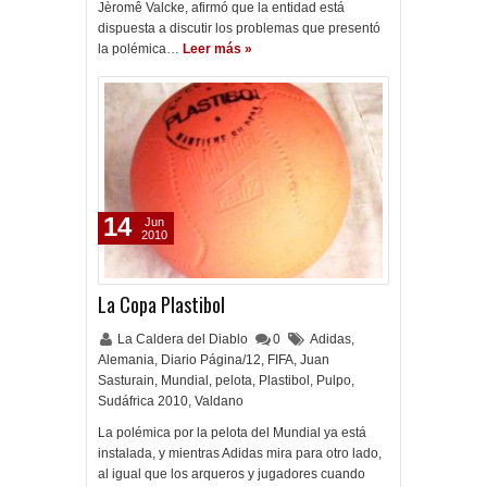
Jèromê Valcke, afirmó que la entidad está
dispuesta a discutir los problemas que presentó
la polémica…
Leer más »
14
Jun
2010
La Copa Plastibol
La Caldera del Diablo
0
Adidas
,
Alemania
,
Diario Página/12
,
FIFA
,
Juan
Sasturain
,
Mundial
,
pelota
,
Plastibol
,
Pulpo
,
Sudáfrica 2010
,
Valdano
La polémica por la pelota del Mundial ya está
instalada, y mientras Adidas mira para otro lado,
al igual que los arqueros y jugadores cuando