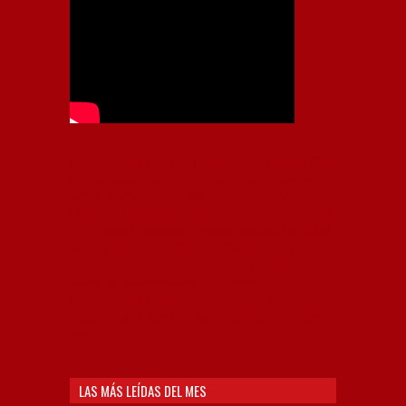
Independiente, CAI, IFC, Independiente Football Club,
Rey de Copas, Rojo, Avellaneda, Fútbol argentino,
Capital Nacional del Fútbol, Todo Rojo, Liga
Profesional de Fútbol, Asociación Argentina de Fútbol,
AFA, Football, hooligans, hinchas, hinchada de fútbol,
Rojo mi buen amigo, Bochini, Libertadores de
América, Ricardo Enrique Bochini, La Caldera del
Diablo, lacalderadeldiablo, Club Atlético
Independiente, Copa Libertadores, Copa
Sudamericana, Soy del Rojo, #TodoRojo, YouTube,
Videos,
LAS MÁS LEÍDAS DEL MES