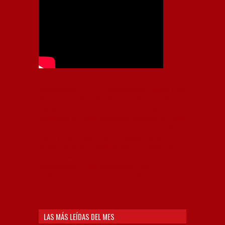
Independiente, CAI, IFC, Independiente Football Club,
Rey de Copas, Rojo, Avellaneda, Fútbol argentino,
Capital Nacional del Fútbol, Todo Rojo, Liga
Profesional de Fútbol, Asociación Argentina de Fútbol,
AFA, Football, hooligans, hinchas, hinchada de fútbol,
Rojo mi buen amigo, Bochini, Libertadores de
América, Ricardo Enrique Bochini, La Caldera del
Diablo, lacalderadeldiablo, Club Atlético
Independiente, Copa Libertadores, Copa
Sudamericana, Soy del Rojo, #TodoRojo, YouTube,
Videos,
LAS MÁS LEÍDAS DEL MES