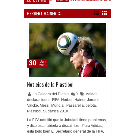
ez Sarsfield
HERBERT HAINER
30
Jun
2010
Noticias de la Plastibol
La Caldera del Diablo
0
Adidas
,
declaraciones
,
FIFA
,
Herbert Hainer
,
Jerome
Valcke
,
Messi
,
Mundial
,
Passarella
,
pelota
,
Plastibol
,
Sudáfrica 2010
La FIFA admitió que la Jabulani tiene problemas,
y dice estar abierta a discutirlos... Para Adidas,
está todo bien.El Secretario general de la FIFA,